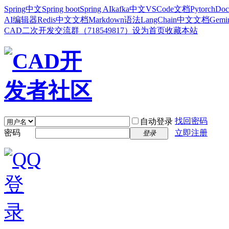
Spring中文
Spring boot
Spring AI
kafka中文
VSCode文档
Pytorch
Doc
AI编辑器
Redis中文文档
Markdown语法
LangChain中文文档
Gem
CAD二次开发交流群（718549817）
设为首页
收藏本站
找回密码
自动登录
密码
立即注册
登录