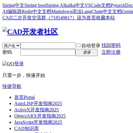
Spring中文
Spring boot
Spring AI
kafka中文
VSCode文档
Pytorch
Doc
AI编辑器
Redis中文文档
Markdown语法
LangChain中文文档
Gem
CAD二次开发交流群（718549817）
设为首页
收藏本站
找回密码
自动登录
密码
立即注册
登录
只需一步，快速开始
快捷导航
首页
Portal
AutoLISP开发指南2025
ActiveX开发指南2025
ObjectARX开发指南2025
JavaScript开发指南2025
CAD知识库