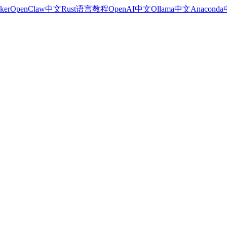
ker
OpenClaw中文
Rust语言教程
OpenAI中文
Ollama中文
Anacond