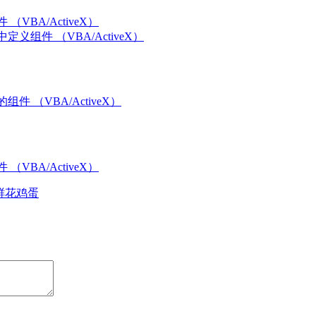
（VBA/ActiveX）
义组件 （VBA/ActiveX）
件 （VBA/ActiveX）
（VBA/ActiveX）
鲜花
鸡蛋