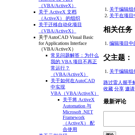
（VBA/ActiveX）
关于编辑组件 
关于 ActiveX 文档
关于在项目中定
（ActiveX） 的组织
关于迁移自动化项目
相关任务
（VBA/ActiveX）
关于AutoCAD Visual Basic
for Applications Interface
编辑项目中的组
（VBA/ActiveX）
常见问题解答：为什么
父主题：
我的 VBA 项目不再正
常运行？
关于编辑组件 
（VBA/ActiveX）
关于如何在AutoCAD
路过
雷人
握手
中实现
收藏
分享
邀请
VBA（VBA/ActiveX）
关于将 ActiveX
最新评论
Automation 与
Microsoft .NET
Framework
（ActiveX） 配
合使用
评论