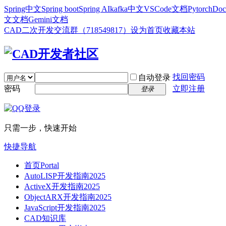
Spring中文
Spring boot
Spring AI
kafka中文
VSCode文档
Pytorch
Doc
文文档
Gemini文档
CAD二次开发交流群（718549817）
设为首页
收藏本站
找回密码
自动登录
密码
立即注册
登录
只需一步，快速开始
快捷导航
首页
Portal
AutoLISP开发指南2025
ActiveX开发指南2025
ObjectARX开发指南2025
JavaScript开发指南2025
CAD知识库