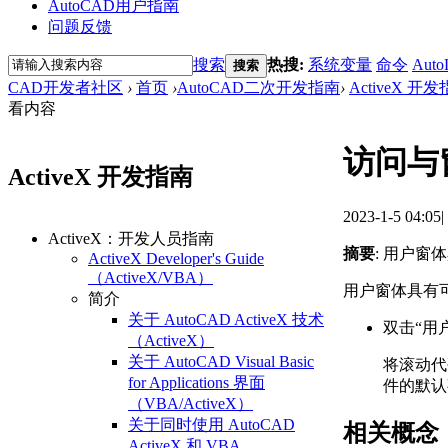
AutoCAD用户指南
问题反馈
搜索
热搜:
系统变量
命令
Auto
搜索
CAD开发者社区
›
首页
›
AutoCAD二次开发指南
›
ActiveX 开
看内容
访问与窗
ActiveX 开发指南
2023-1-5 04:05
|
ActiveX：开发人员指南
摘要
: 用户窗
ActiveX Developer's Guide
（ActiveX/VBA）
用户窗体具有可
简介
关于 AutoCAD ActiveX 技术
双击“用
（ActiveX）
关于 AutoCAD Visual Basic
将滚动代
for Applications 界面
件的默认
（VBA/ActiveX）
关于同时使用 AutoCAD
相关概念
ActiveX 和 VBA