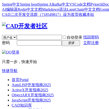
Spring中文
Spring boot
Spring AI
kafka中文
VSCode文档
Pytorch
Doc
AI编辑器
Redis中文文档
Markdown语法
LangChain中文文档
Gem
CAD二次开发交流群（718549817）
设为首页
收藏本站
找回密码
自动登录
密码
立即注册
登录
只需一步，快速开始
快捷导航
首页
Portal
AutoLISP开发指南2025
ActiveX开发指南2025
ObjectARX开发指南2025
JavaScript开发指南2025
CAD知识库