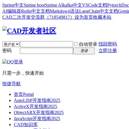
Spring中文
Spring boot
Spring AI
kafka中文
VSCode文档
Pytorch
Doc
AI编辑器
Redis中文文档
Markdown语法
LangChain中文文档
Gem
CAD二次开发交流群（718549817）
设为首页
收藏本站
找回密码
自动登录
密码
立即注册
登录
只需一步，快速开始
快捷导航
首页
Portal
AutoLISP开发指南2025
ActiveX开发指南2025
ObjectARX开发指南2025
JavaScript开发指南2025
CAD知识库