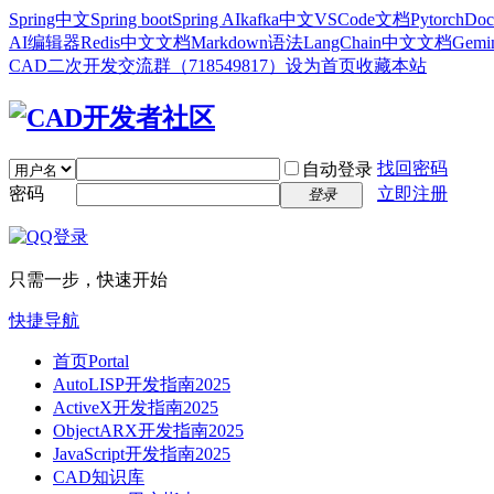
Spring中文
Spring boot
Spring AI
kafka中文
VSCode文档
Pytorch
Doc
AI编辑器
Redis中文文档
Markdown语法
LangChain中文文档
Gem
CAD二次开发交流群（718549817）
设为首页
收藏本站
找回密码
自动登录
密码
立即注册
登录
只需一步，快速开始
快捷导航
首页
Portal
AutoLISP开发指南2025
ActiveX开发指南2025
ObjectARX开发指南2025
JavaScript开发指南2025
CAD知识库