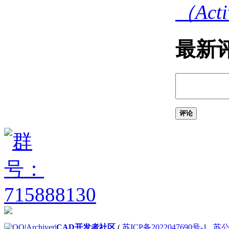
（Act
关于使用 VBA 管理器
（ActiveX） 组织项目
关于将项目嵌入图形
（VBA/ActiveX）
最新
打开 VBA 管理器
（VBA/ActiveX）
关于加载现有项目
关于病毒警报
（VBA/ActiveX）
加载现有的 VBA
项目文件
评论
（VBA/ActiveX）
关于卸载项目
（VBA/ActiveX）
卸载 VBA 项目
（VBA/ActiveX）
关于将项目嵌入到图形
中 （VBA/ActiveX）
在 AutoCAD 图
形中嵌入项目
（VBA/ActiveX）
|
Archiver
|
CAD开发者社区
(
苏ICP备2022047690号-1
苏公网