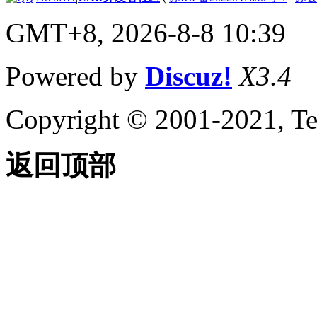
的步骤
关于从图形中提取项目
GMT+8, 2026-8-8 10:39
（VBA/ActiveX）
从 AutoCAD 图
形中提取项目的
Powered by
Discuz!
X3.4
步骤
（VBA/ActiveX）
关于创建新项目
Copyright © 2001-2021, Te
（VBA/ActiveX）
创建新的 VBA
项目
返回顶部
（VBA/ActiveX）
保存您的项目
（VBA/ActiveX）
使用 VBA 管理
器
（VBA/ActiveX）
保存项目
关于处理宏
（VBA/ActiveX）
关于运行宏（VBA/活
动）