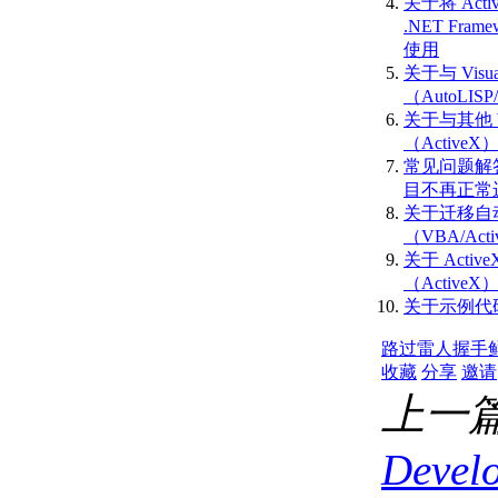
史记录参考
关于将 Activ
（ActiveX）
.NET Fram
AutoCAD 2000 API 历
使用
史记录参考
关于与 Visu
（ActiveX）
（AutoLISP
VBA 入门
关于与其他 
关于嵌入式和全局 VBA 项
（ActiveX
目 （VBA/ActiveX）
常见问题解答
练习：VBA 简介
目不再正常运行
（VBA/ActiveX）
关于迁移自
关于 VBA IDE
（VBA/Act
（VBA/ActiveX） 的更多信
关于 Activ
息
（ActiveX
AutoCAD VBA 项目术语参
关于示例代码 
考 （VBA/ActiveX）
路过
雷人
握手
AutoCAD VBA 命令参考
收藏
分享
邀请
（VBA/ActiveX）
AutoCAD VBA AutoLISP
上一
Functions Reference
（VBA/ActiveX）
Develo
向项目添加新组件
（VBA/ActiveX）