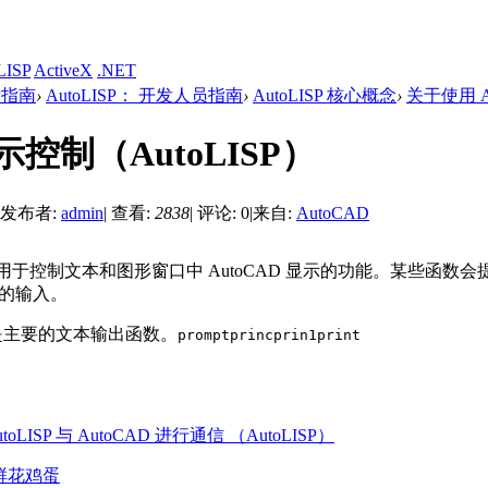
LISP
ActiveX
.NET
开发指南
›
AutoLISP： 开发人员指南
›
AutoLISP 核心概念
›
关于使用 Au
控制（AutoLISP）
发布者:
admin
|
查看:
2838
|
评论: 0
|
来自:
AutoCAD
 包括用于控制文本和图形窗口中 AutoCAD 显示的功能。某些函数
用户的输入。
数是主要的文本输出函数。
prompt
princ
prin1
print
oLISP 与 AutoCAD 进行通信 （AutoLISP）
鲜花
鸡蛋