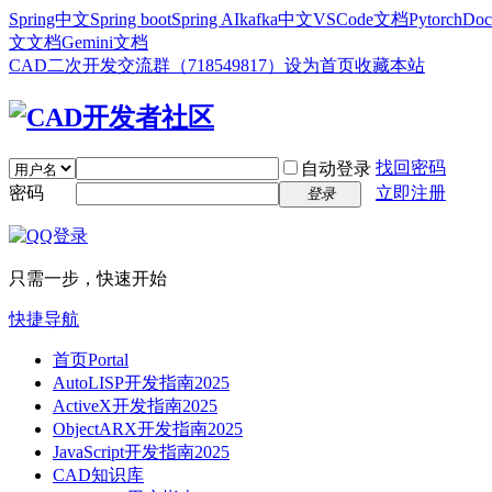
Spring中文
Spring boot
Spring AI
kafka中文
VSCode文档
Pytorch
Doc
文文档
Gemini文档
CAD二次开发交流群（718549817）
设为首页
收藏本站
找回密码
自动登录
密码
立即注册
登录
只需一步，快速开始
快捷导航
首页
Portal
AutoLISP开发指南2025
ActiveX开发指南2025
ObjectARX开发指南2025
JavaScript开发指南2025
CAD知识库