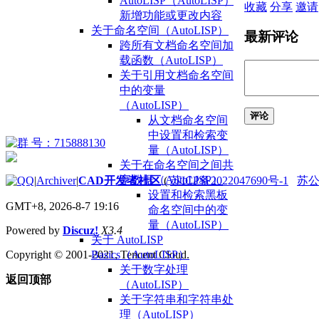
AutoLISP（AutoLISP）
收藏
分享
邀请
新增功能或更改内容
关于命名空间（AutoLISP）
最新评论
跨所有文档命名空间加
载函数（AutoLISP）
关于引用文档命名空间
中的变量
（AutoLISP）
评论
从文档命名空间
中设置和检索变
量（AutoLISP）
关于在命名空间之间共
享数据（AutoLISP）
|
Archiver
|
CAD开发者社区
(
苏ICP备2022047690号-1
苏公网
设置和检索黑板
GMT+8, 2026-8-7 19:16
命名空间中的变
量（AutoLISP）
Powered by
Discuz!
X3.4
关于 AutoLISP
Basics（AutoLISP）
Copyright © 2001-2021, Tencent Cloud.
关于数字处理
返回顶部
（AutoLISP）
关于字符串和字符串处
理（AutoLISP）