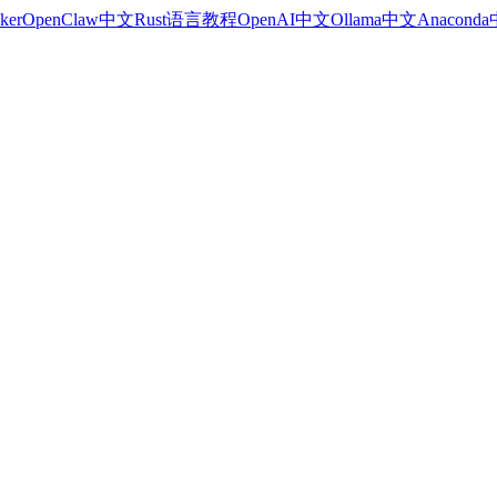
ker
OpenClaw中文
Rust语言教程
OpenAI中文
Ollama中文
Anacond