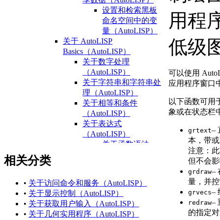
设置和检索黑板
用程
命名空间中的变
量（AutoLISP）
低级
关于 AutoLISP
Basics（AutoLISP）
关于数字处理
（AutoLISP）
可以使用 Aut
关于字符串和字符串处
应用程序窗口
理（AutoLISP）
以下函数可用
关于相等和条件
象或在状态栏
（AutoLISP）
关于表达式
–
grtext
（AutoLISP）
本，带或
关于函数语法
注意：
此
（AutoLISP）
相关分类
但不会影响
关于数据类型
–
grdraw
（AutoLISP）
量，并控
•
关于访问命令和服务（AutoLISP）
关于整数
–
grvecs
•
关于显示控制（AutoLISP）
（AutoLISP）
–
redraw
•
关于获取用户输入（AutoLISP）
关于
的指定对
•
关于几何实用程序（AutoLISP）
Reals（AutoLISP）