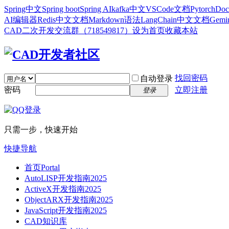
Spring中文
Spring boot
Spring AI
kafka中文
VSCode文档
Pytorch
Doc
AI编辑器
Redis中文文档
Markdown语法
LangChain中文文档
Gem
CAD二次开发交流群（718549817）
设为首页
收藏本站
找回密码
自动登录
密码
立即注册
登录
只需一步，快速开始
快捷导航
首页
Portal
AutoLISP开发指南2025
ActiveX开发指南2025
ObjectARX开发指南2025
JavaScript开发指南2025
CAD知识库