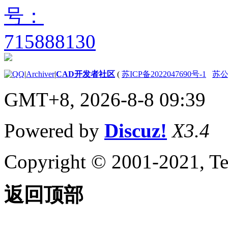
关于通配符匹配
（AutoLISP）
关于显示消息
（AutoLISP）
关于静默退
出函数
|
Archiver
|
CAD开发者社区
(
苏ICP备2022047690号-1
苏公网
（AutoLISP）
关于列表处理
GMT+8, 2026-8-8 09:39
（AutoLISP）
关于点列表
（AutoLISP）
Powered by
Discuz!
X3.4
关于点线对
（AutoLISP）
关于符号和函数处理
Copyright © 2001-2021, Te
（AutoLISP）
关于 C：XXX
Functions（AutoLISP）
返回顶部
关于定义函数
（AutoLISP）
关于Defun
与早期版本