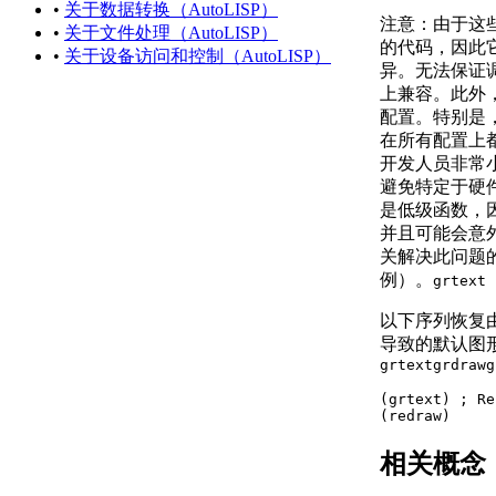
•
关于数据转换（AutoLISP）
关于字符串
注意：
由于这些
•
关于文件处理（AutoLISP）
（AutoLISP）
的代码，因此
•
关于设备访问和控制（AutoLISP）
关于列表
异。无法保证
（AutoLISP）
上兼容。此外
关于选择集
配置。特别是
（AutoLISP）
在所有配置上
关于 VLA 对象
开发人员非常
（AutoLISP/ActiveX）
避免特定于硬
关于文件描述符
是低级函数，
（AutoLISP）
并且可能会意
关于实体名称
关解决此问题
（AutoLISP）
例）。
grtext
关于符号和变量
（AutoLISP）
以下序列恢复由
关于受保护
导致的默认图
的符号
grtext
grdraw
g
（Visual
(grtext) ; Re
LISP IDE）
(redraw)
关于源代码文件
（AutoLISP）
相关概念
关于代码中的格