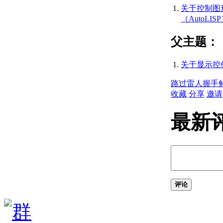
式和空格
关于控制图
（AutoLISP）
（AutoLIS
关于 AutoLISP 程
序文件
父主题：
（AutoLISP） 中
的注释
关于显示控件 
创建和打开
AutoLISP 源代码
路过
雷人
握手
文件
收藏
分享
邀请
（AutoLISP） 的
步骤
最新
关于变量
（AutoLISP）
关于 Nil
Variables（AutoLISP）
关于预定义变量
（AutoLISP）
关于基本输出函数
评论
（AutoLISP）
关于字符串中的
控制字符
（AutoLISP）