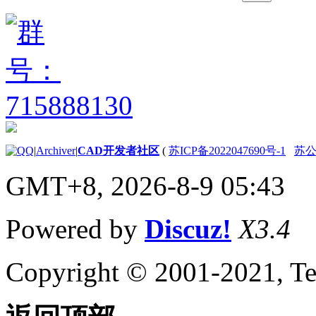
关于通配符匹配
（AutoLISP）
关于显示消息
（AutoLISP）
关于静默退
出函数
（AutoLISP）
关于列表处理
（AutoLISP）
关于点列表
|
Archiver
|
CAD开发者社区
(
苏ICP备2022047690号-1
苏公网
（AutoLISP）
GMT+8, 2026-8-9 05:43
关于点线对
（AutoLISP）
关于符号和函数处理
Powered by
Discuz!
X3.4
（AutoLISP）
关于 C：XXX
Functions（AutoLISP）
Copyright © 2001-2021, Te
关于定义函数
（AutoLISP）
关于Defun
与早期版本