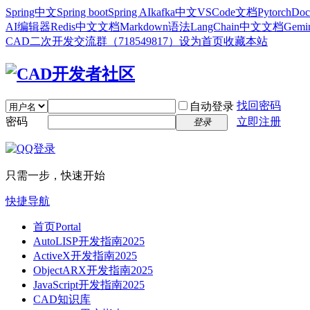
Spring中文
Spring boot
Spring AI
kafka中文
VSCode文档
Pytorch
Doc
AI编辑器
Redis中文文档
Markdown语法
LangChain中文文档
Gem
CAD二次开发交流群（718549817）
设为首页
收藏本站
找回密码
自动登录
密码
立即注册
登录
只需一步，快速开始
快捷导航
首页
Portal
AutoLISP开发指南2025
ActiveX开发指南2025
ObjectARX开发指南2025
JavaScript开发指南2025
CAD知识库