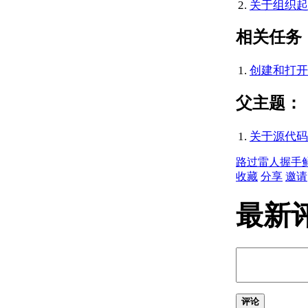
关于组织起来
式和空格
（AutoLISP）
关于 AutoLISP 程
相关任务
序文件
（AutoLISP） 中
创建和打开 A
的注释
创建和打开
父主题：
AutoLISP 源代码
文件
（AutoLISP） 的
关于源代码文
步骤
路过
雷人
握手
关于变量
收藏
分享
邀请
（AutoLISP）
关于 Nil
最新
Variables（AutoLISP）
关于预定义变量
（AutoLISP）
关于基本输出函数
（AutoLISP）
关于字符串中的
控制字符
评论
（AutoLISP）