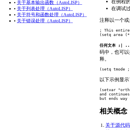
在例程
•
关于基本输出函数（AutoLISP）
关于字符串
在调试
•
关于列表处理（AutoLISP）
（AutoLISP）
•
关于符号和函数处理（AutoLISP）
关于列表
注释以一个或
•
关于错误处理（AutoLISP）
（AutoLISP）
关于选择集
; This entire
（AutoLISP）
(setq area (*
关于 VLA 对象
任何文本 ;| ..
（AutoLISP/ActiveX）
码中，也可以
关于文件描述符
释。
（AutoLISP）
关于实体名称
(setq tmode ;
（AutoLISP）
关于符号和变量
以下示例显示
（AutoLISP）
关于受保护
(setvar "orth
and continues
的符号
but ends way 
（Visual
LISP IDE）
相关概念
关于源代码文件
（AutoLISP）
关于源代码文
关于代码中的格