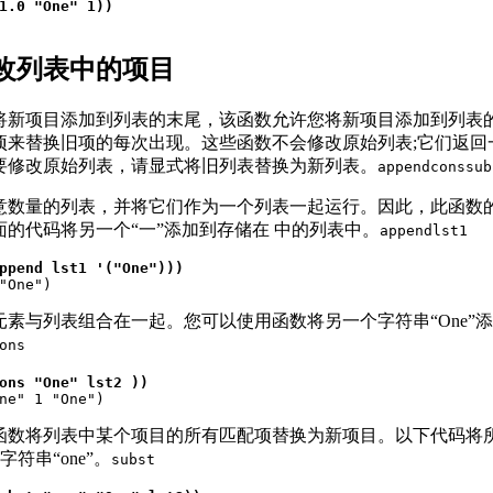
1.0 "One" 1))
改列表中的项目
将新项目添加到列表的末尾，该函数允许您将新项目添加到列表
项来替换旧项的每次出现。这些函数不会修改原始列表;它们返回
要修改原始列表，请显式将旧列表替换为新列表。
append
cons
sub
意数量的列表，并将它们作为一个列表一起运行。因此，此函数
的代码将另一个“一”添加到存储在 中的列表中。
append
lst1
ppend lst1 '("One")))
 "One")
元素与列表组合在一起。您可以使用函数将另一个字符串“One”
ons
ons "One" lst2 ))
One" 1 "One")
函数将列表中某个项目的所有匹配项替换为新项目。以下代码将
字符串“one”。
subst