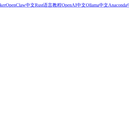
ker
OpenClaw中文
Rust语言教程
OpenAI中文
Ollama中文
Anacond