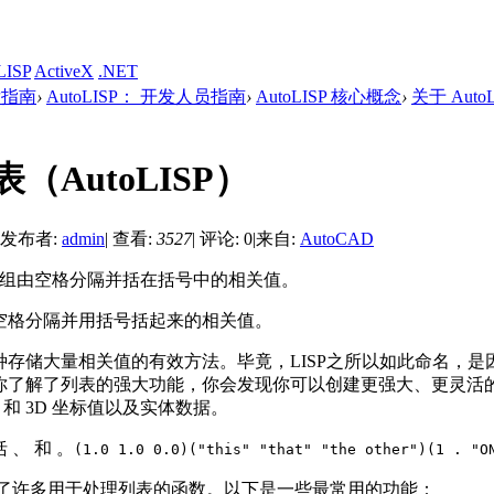
LISP
ActiveX
.NET
开发指南
›
AutoLISP： 开发人员指南
›
AutoLISP 核心概念
›
关于 AutoL
（AutoLISP）
发布者:
admin
|
查看:
3527
|
评论: 0
|
来自:
AutoCAD
是一组由空格分隔并括在括号中的相关值。
空格分隔并用括号括起来的相关值。
存储大量相关值的有效方法。毕竟，LISP之所以如此命名，是因为
你了解了列表的强大功能，你会发现你可以创建更强大、更灵活
 和 3D 坐标值以及实体数据。
 、 和 。
(1.0 1.0 0.0)
("this" "that" "the other")
(1 . "O
P 提供了许多用于处理列表的函数。以下是一些最常用的功能：