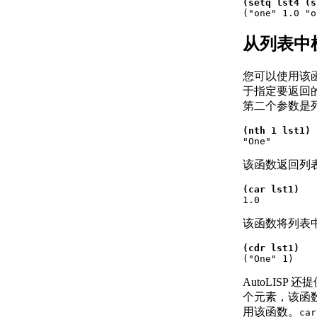
(setq lst4 (s
关于文件描述符

("one" 1.0 "
（AutoLISP）
关于实体名称
从列表中
（AutoLISP）
关于符号和变量
您可以使用该
（AutoLISP）
于指定要返回的
关于受保护
第二个参数是
的符号
（Visual
(nth 1 lst1)
LISP IDE）

"One"
关于源代码文件
该函数返回列
（AutoLISP）
关于代码中的格
(car lst1)
式和空格

1.0
（AutoLISP）
该函数将列表
关于 AutoLISP 程
序文件
(cdr lst1)
（AutoLISP） 中

("One" 1)
的注释
AutoLIS
创建和打开
个元素，该函
AutoLISP 源代码
用该函数。
car