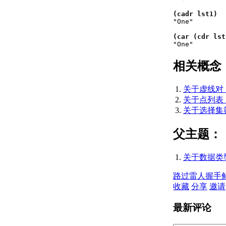
文件
（AutoLISP） 的
(cadr lst1)
步骤

"One"

关于变量
(car (cdr lst
（AutoLISP）

"One"
关于 Nil
相关概念
Variables（AutoLISP）
关于预定义变量
（AutoLISP）
关于虚线对 （
关于基本输出函数
关于点列表 （
（AutoLISP）
关于选择集筛
关于字符串中的
控制字符
父主题：
（AutoLISP）
关于通配符匹配
关于数据类型 
（AutoLISP）
关于显示消息
路过
雷人
握手
（AutoLISP）
收藏
分享
邀请
关于静默退
出函数
最新评论
（AutoLISP）
关于列表处理