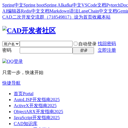
Spring中文
Spring boot
Spring AI
kafka中文
VSCode文档
Pytorch
Doc
AI编辑器
Redis中文文档
Markdown语法
LangChain中文文档
Gem
CAD二次开发交流群（718549817）
设为首页
收藏本站
找回密码
自动登录
密码
立即注册
登录
只需一步，快速开始
快捷导航
首页
Portal
AutoLISP开发指南2025
ActiveX开发指南2025
ObjectARX开发指南2025
JavaScript开发指南2025
CAD知识库