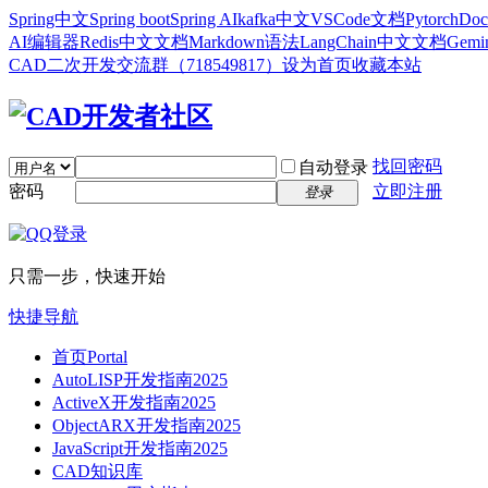
Spring中文
Spring boot
Spring AI
kafka中文
VSCode文档
Pytorch
Doc
AI编辑器
Redis中文文档
Markdown语法
LangChain中文文档
Gem
CAD二次开发交流群（718549817）
设为首页
收藏本站
找回密码
自动登录
密码
立即注册
登录
只需一步，快速开始
快捷导航
首页
Portal
AutoLISP开发指南2025
ActiveX开发指南2025
ObjectARX开发指南2025
JavaScript开发指南2025
CAD知识库