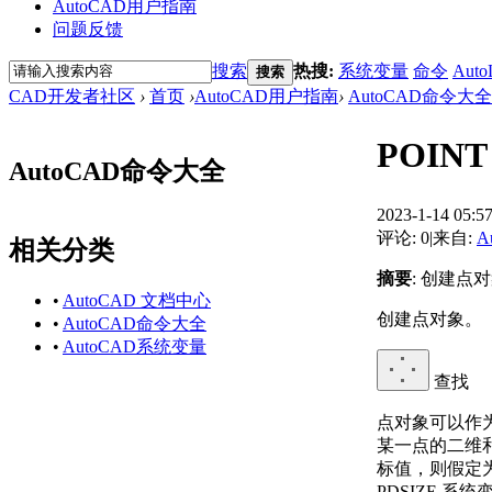
AutoCAD用户指南
问题反馈
搜索
热搜:
系统变量
命令
Auto
搜索
CAD开发者社区
›
首页
›
AutoCAD用户指南
›
AutoCAD命令大全
POIN
AutoCAD命令大全
2023-1-14 05:5
评论: 0
|
来自:
A
相关分类
摘要
: 创建点
•
AutoCAD 文档中心
创建点对象。
•
AutoCAD命令大全
•
AutoCAD系统变量
查找
点对象可以作
某一点的二维
标值，则假定为
PDSIZE 