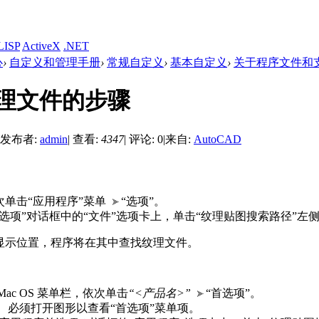
LISP
ActiveX
.NET
心
›
自定义和管理手册
›
常规自定义
›
基本自定义
›
关于程序文件和
理文件的步骤
发布者:
admin
|
查看:
4347
|
评论: 0
|
来自:
AutoCAD
次单击“应用程序”菜单
“选项”。
“选项”对话框中的“文件”选项卡上，单击“纹理贴图搜索路径”左侧的
显示位置，程序将在其中查找纹理文件。
Mac OS 菜单栏，依次单击
“<产品名>”
“首选项”。
：
必须打开图形以查看“首选项”菜单项。