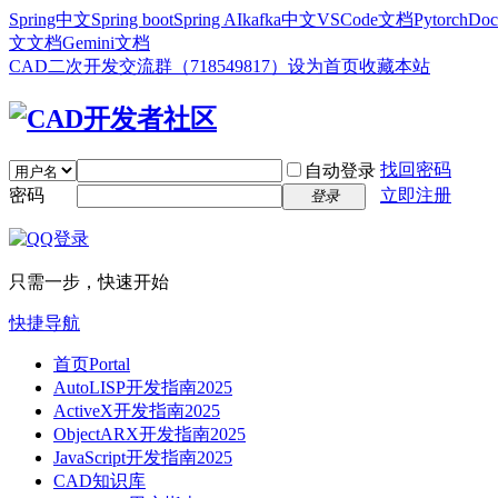
Spring中文
Spring boot
Spring AI
kafka中文
VSCode文档
Pytorch
Doc
文文档
Gemini文档
CAD二次开发交流群（718549817）
设为首页
收藏本站
找回密码
自动登录
密码
立即注册
登录
只需一步，快速开始
快捷导航
首页
Portal
AutoLISP开发指南2025
ActiveX开发指南2025
ObjectARX开发指南2025
JavaScript开发指南2025
CAD知识库