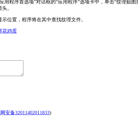
“应用程序首选项”对话框的“应用程序”选项卡中，单击“纹理贴图
箭头。
显示位置，程序将在其中查找纹理文件。
鲜花
鸡蛋
安备32011402011833
)