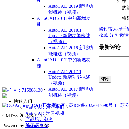
能
在
AutoCAD 2019 新增功
的
能概述（视频）
将
AutoCAD 2018 中的新增功
能
路过
雷人
握手
AutoCAD 2018.1
收藏
分享
邀请
Update 新增功能概述
（视频）
最新评论
AutoCAD 2018 新增功
能概述（视频）
AutoCAD 2017 中的新增功
能
AutoCAD 2017.1
Update 新增功能概述
评论
（视频）
AutoCAD 2017 新增功
能概述（视频）
快速入门
|
Archiver
|
CAD开发者社区
(
苏ICP备2022047690号-1
苏公网
AutoCAD 漫游手册
AutoCAD 学习视频
GMT+8, 2026-8-7 15:21
产品培训参考
关于语言包
Powered by
Discuz!
X3.4