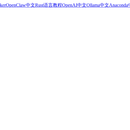
ker
OpenClaw中文
Rust语言教程
OpenAI中文
Ollama中文
Anacond