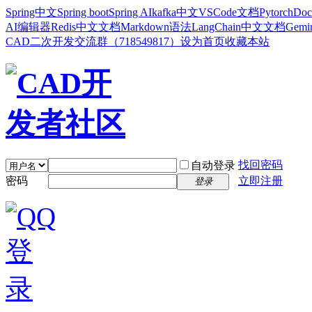
Spring中文
Spring boot
Spring AI
kafka中文
VSCode文档
Pytorch
Doc
AI编辑器
Redis中文文档
Markdown语法
LangChain中文文档
Gem
CAD二次开发交流群（718549817）
设为首页
收藏本站
找回密码
自动登录
密码
立即注册
登录