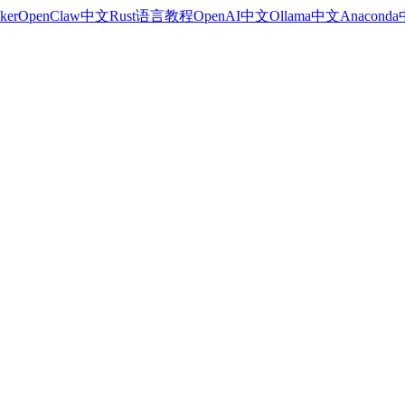
ker
OpenClaw中文
Rust语言教程
OpenAI中文
Ollama中文
Anacond