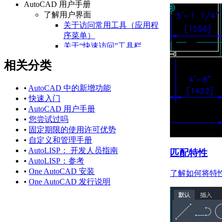
AutoCAD 用户手册
了解用户界面
关于访问常用工具（应用程
序菜单）
关于“快速访问”工具栏
关于功能区
相关分类
关于“开始”选项卡
关于状态栏
关于快捷菜单
•
AutoCAD 中的新增功能
设置绘图环境
•
快速入门
关于设置绘图区域
•
AutoCAD 用户手册
关于自定义启动
•
您尝试过吗
关于设置可固定窗口、
•
固定期限的使用许可优势
选项板和工具栏的行为
•
自定义和管理手册
关于使用基于任务的工
•
AutoLISP： 开发人员指南
匹配特性
作空间
•
AutoLISP：参考
关于将程序设置保存为
•
One AutoCAD 安装
了解如何将特
配置
•
One AutoCAD 发行说明
管理图形和其他文件
关于图形和样板
关于测量单位