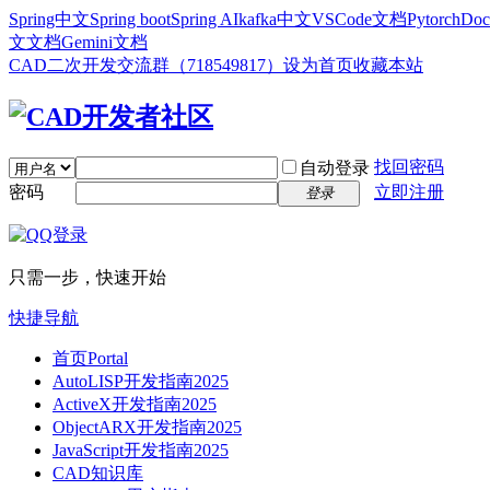
Spring中文
Spring boot
Spring AI
kafka中文
VSCode文档
Pytorch
Doc
文文档
Gemini文档
CAD二次开发交流群（718549817）
设为首页
收藏本站
找回密码
自动登录
密码
立即注册
登录
只需一步，快速开始
快捷导航
首页
Portal
AutoLISP开发指南2025
ActiveX开发指南2025
ObjectARX开发指南2025
JavaScript开发指南2025
CAD知识库