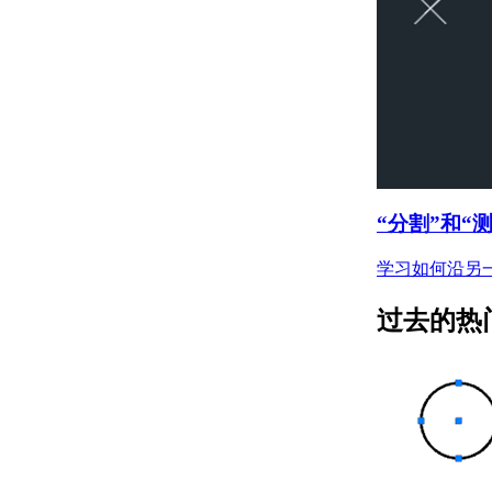
关于通过面动态对齐
UCS
输入和显示坐标值
关于坐标输入
关于合并坐标值（坐标
过滤器）
关于相对于现有点指定
一个点
关于自动使用对象捕捉
的跟踪点
“分割”和“
关于使用动态输入工具
提示
学习如何沿另
限制光标移动并捕捉到对象
上的点
过去的热
关于调整栅格和栅格捕
捉
关于正交锁定（“正
交”模式）
关于极轴追踪和
PolarSnap
关于指定距离、长度和
角度