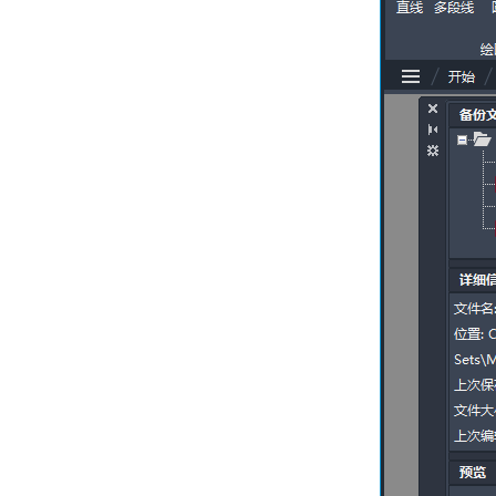
关于单位格式惯例
关于打开图形
关于将云存储用于图形
使用图形版本历史的步骤
关于保存图形
通配符参考
修复、恢复和还原图形
关于修复损坏的图形文
件
关于从备份文件中创建
和恢复
关于从系统故障修复
定义并执行 CAD 标准
关于 CAD 标准
关于图层转换
输入和输出图形数据
关于输入和输出 DXF
文件
关于输入 PDF 文件
关于将图形文件输出为
PDF
关于输出光栅文件