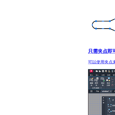
关于使用对象捕捉
关于在三维中使用对象
捕捉
计算、查询和测量几何值
关于命令提示计算器
关于“快速计算器”计算
器
关于查找距离、角度和
点的位置
只需夹点即
关于获取面积与质量特
性信息
可以使用夹点
关于在对象上指定相等
间隔
创建二维对象
关于二维等轴测图形
创建线性和参照几何图形
关于线
关于多段线
绘制矩形的步骤
关于多线
关于徒手画