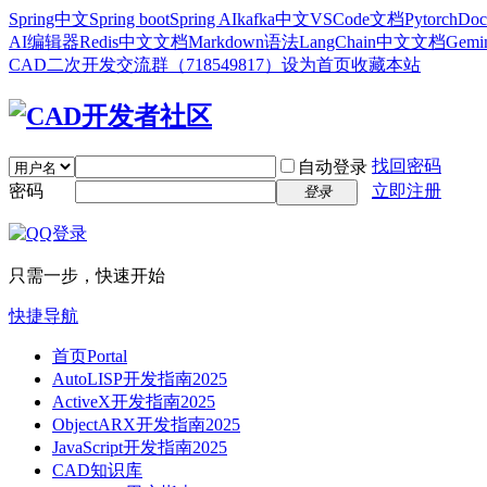
Spring中文
Spring boot
Spring AI
kafka中文
VSCode文档
Pytorch
Doc
AI编辑器
Redis中文文档
Markdown语法
LangChain中文文档
Gem
CAD二次开发交流群（718549817）
设为首页
收藏本站
找回密码
自动登录
密码
立即注册
登录
只需一步，快速开始
快捷导航
首页
Portal
AutoLISP开发指南2025
ActiveX开发指南2025
ObjectARX开发指南2025
JavaScript开发指南2025
CAD知识库