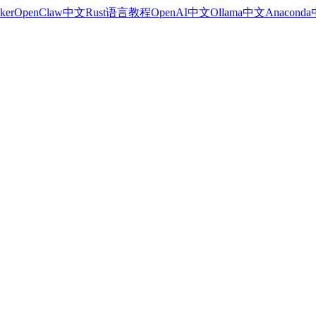
ker
OpenClaw中文
Rust语言教程
OpenAI中文
Ollama中文
Anacond