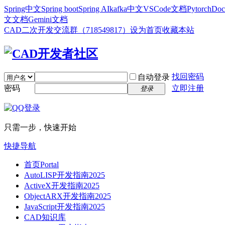
Spring中文
Spring boot
Spring AI
kafka中文
VSCode文档
Pytorch
Doc
文文档
Gemini文档
CAD二次开发交流群（718549817）
设为首页
收藏本站
找回密码
自动登录
密码
立即注册
登录
只需一步，快速开始
快捷导航
首页
Portal
AutoLISP开发指南2025
ActiveX开发指南2025
ObjectARX开发指南2025
JavaScript开发指南2025
CAD知识库