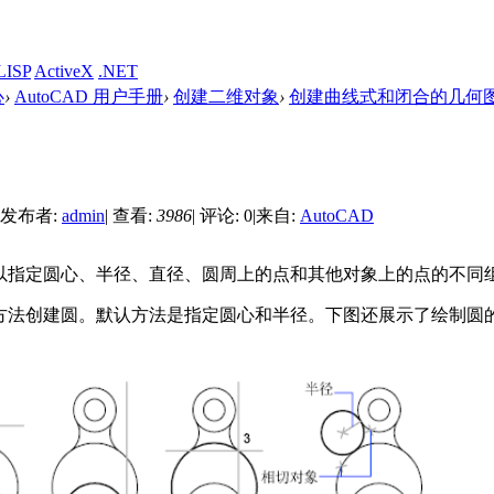
LISP
ActiveX
.NET
心
›
AutoCAD 用户手册
›
创建二维对象
›
创建曲线式和闭合的几何
发布者:
admin
|
查看:
3986
|
评论: 0
|
来自:
AutoCAD
以指定圆心、半径、直径、圆周上的点和其他对象上的点的不同
方法创建圆。默认方法是指定圆心和半径。下图还展示了绘制圆