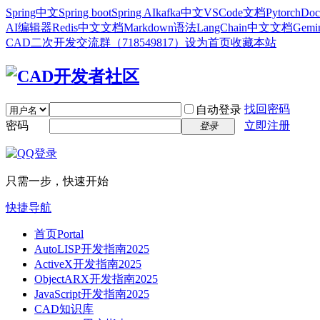
Spring中文
Spring boot
Spring AI
kafka中文
VSCode文档
Pytorch
Doc
AI编辑器
Redis中文文档
Markdown语法
LangChain中文文档
Gem
CAD二次开发交流群（718549817）
设为首页
收藏本站
找回密码
自动登录
密码
立即注册
登录
只需一步，快速开始
快捷导航
首页
Portal
AutoLISP开发指南2025
ActiveX开发指南2025
ObjectARX开发指南2025
JavaScript开发指南2025
CAD知识库