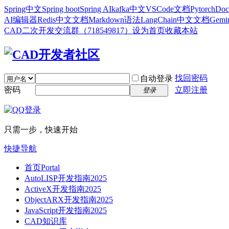
Spring中文
Spring boot
Spring AI
kafka中文
VSCode文档
Pytorch
Doc
AI编辑器
Redis中文文档
Markdown语法
LangChain中文文档
Gem
CAD二次开发交流群（718549817）
设为首页
收藏本站
找回密码
自动登录
密码
立即注册
登录
只需一步，快速开始
快捷导航
首页
Portal
AutoLISP开发指南2025
ActiveX开发指南2025
ObjectARX开发指南2025
JavaScript开发指南2025
CAD知识库