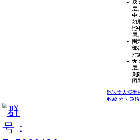
块
层
中
如
照
层
图
部
对
无
层
则
图
路过
雷人
握手
收藏
分享
邀请