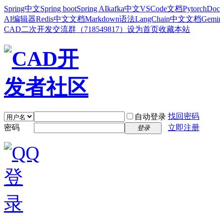
Spring中文
Spring boot
Spring AI
kafka中文
VSCode文档
Pytorch
Doc
AI编辑器
Redis中文文档
Markdown语法
LangChain中文文档
Gem
CAD二次开发交流群（718549817）
设为首页
收藏本站
找回密码
自动登录
密码
立即注册
登录