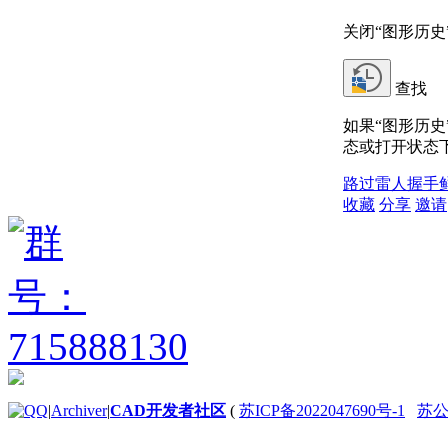
关闭“图形历史
查找
如果“图形历
态或打开状态
路过
雷人
握手
收藏
分享
邀请
|
Archiver
|
CAD开发者社区
(
苏ICP备2022047690号-1
苏公网