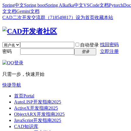
Spring中文
Spring boot
Spring AI
kafka中文
VSCode文档
Pytorch
Doc
文文档
Gemini文档
CAD二次开发交流群（718549817）
设为首页
收藏本站
找回密码
自动登录
密码
立即注册
登录
只需一步，快速开始
快捷导航
首页
Portal
AutoLISP开发指南2025
ActiveX开发指南2025
ObjectARX开发指南2025
JavaScript开发指南2025
CAD知识库