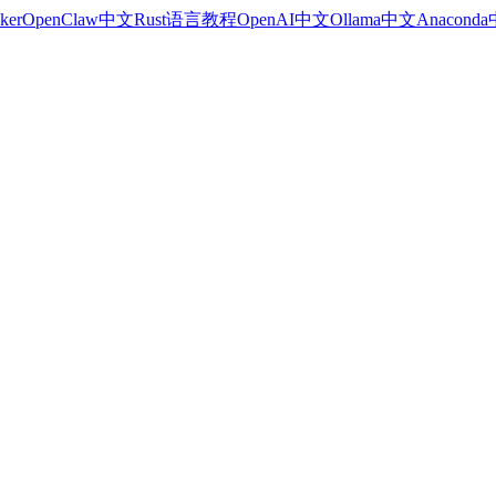
ker
OpenClaw中文
Rust语言教程
OpenAI中文
Ollama中文
Anacond