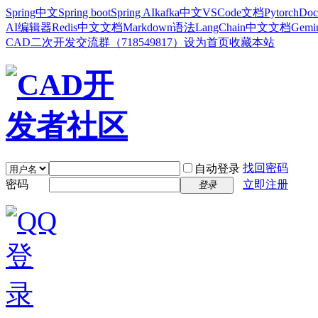
Spring中文
Spring boot
Spring AI
kafka中文
VSCode文档
Pytorch
Doc
AI编辑器
Redis中文文档
Markdown语法
LangChain中文文档
Gem
CAD二次开发交流群（718549817）
设为首页
收藏本站
找回密码
自动登录
密码
立即注册
登录