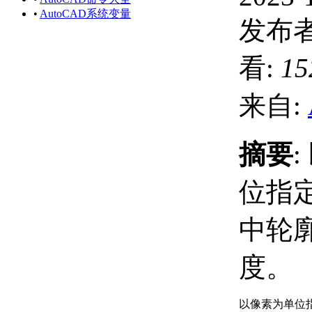
•
AutoCAD系统变量
发布者
看:
15
来自:
摘要
位指
中轮
度。
以像素为单位