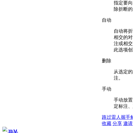
指定要向
除折断的
自动
自动将折
相交的对
注或相交
此选项创
删除
从选定的
注。
手动
手动放置
定标注、
路过
雷人
握手
收藏
分享
邀请