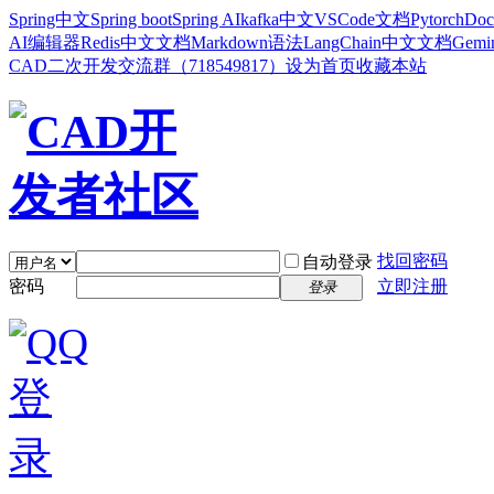
Spring中文
Spring boot
Spring AI
kafka中文
VSCode文档
Pytorch
Doc
AI编辑器
Redis中文文档
Markdown语法
LangChain中文文档
Gem
CAD二次开发交流群（718549817）
设为首页
收藏本站
找回密码
自动登录
密码
立即注册
登录