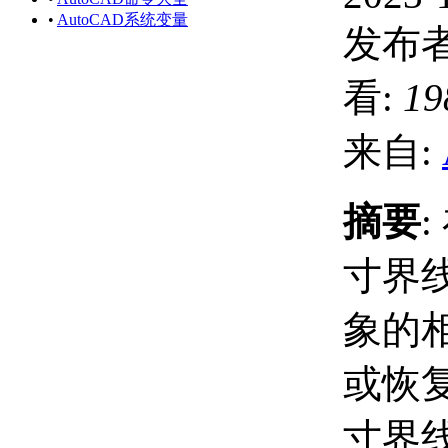
•
AutoCAD系统变量
发布者
看:
19
来自:
摘要
寸界
象的
或恢
寸界