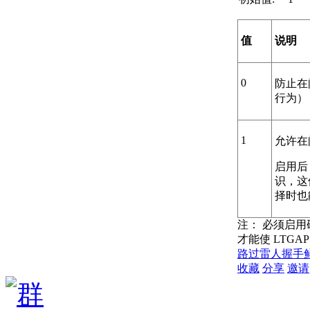
值
说明
0
防止在
行为）
1
允许在
启用后
识，这
择时也
注：
必须启用
才能使 LTGAP
路过
雷人
握手
收藏
分享
邀请