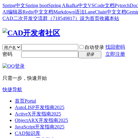
Spring中文
Spring boot
Spring AI
kafka中文
VSCode文档
Pytorch
Doc
AI编辑器
Redis中文文档
Markdown语法
LangChain中文文档
Gem
CAD二次开发交流群（718549817）
设为首页
收藏本站
找回密码
自动登录
密码
立即注册
登录
只需一步，快速开始
快捷导航
首页
Portal
AutoLISP开发指南2025
ActiveX开发指南2025
ObjectARX开发指南2025
JavaScript开发指南2025
CAD知识库