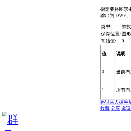
指定要将图形
输出为 DWF、D
类型:
整数
保存位置:
图形
初始值:
0
值
说明
0
当前布
1
所有布
路过
雷人
握手
收藏
分享
邀请