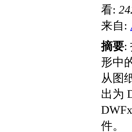
看:
24
来自:
摘要
形中
从图
出为 
DWFx
件。