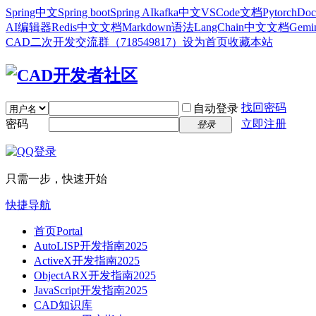
Spring中文
Spring boot
Spring AI
kafka中文
VSCode文档
Pytorch
Doc
AI编辑器
Redis中文文档
Markdown语法
LangChain中文文档
Gem
CAD二次开发交流群（718549817）
设为首页
收藏本站
找回密码
自动登录
密码
立即注册
登录
只需一步，快速开始
快捷导航
首页
Portal
AutoLISP开发指南2025
ActiveX开发指南2025
ObjectARX开发指南2025
JavaScript开发指南2025
CAD知识库