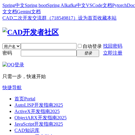
Spring中文
Spring boot
Spring AI
kafka中文
VSCode文档
Pytorch
Doc
文文档
Gemini文档
CAD二次开发交流群（718549817）
设为首页
收藏本站
找回密码
自动登录
密码
立即注册
登录
只需一步，快速开始
快捷导航
首页
Portal
AutoLISP开发指南2025
ActiveX开发指南2025
ObjectARX开发指南2025
JavaScript开发指南2025
CAD知识库