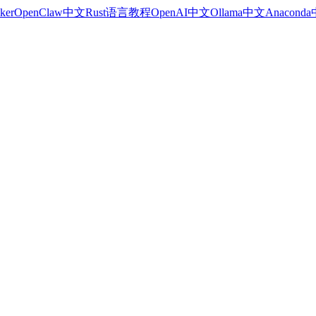
ker
OpenClaw中文
Rust语言教程
OpenAI中文
Ollama中文
Anacond