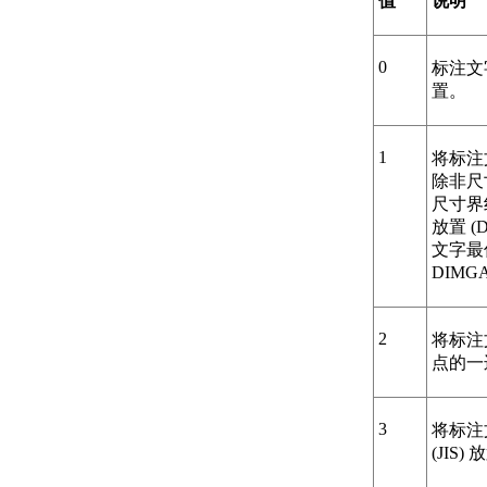
值
说明
0
标注文
置。
1
将标注
除非尺
尺寸界
放置 (
文字最
DIMG
2
将标注
点的一
3
将标注
(JIS)