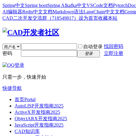
Spring中文
Spring boot
Spring AI
kafka中文
VSCode文档
Pytorch
Doc
AI编辑器
Redis中文文档
Markdown语法
LangChain中文文档
Gem
CAD二次开发交流群（718549817）
设为首页
收藏本站
找回密码
自动登录
密码
立即注册
登录
只需一步，快速开始
快捷导航
首页
Portal
AutoLISP开发指南2025
ActiveX开发指南2025
ObjectARX开发指南2025
JavaScript开发指南2025
CAD知识库