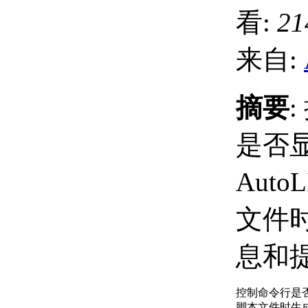
看:
21
来自:
摘要
是否
Auto
文件
息和
控制命令行是否显
脚本文件时生