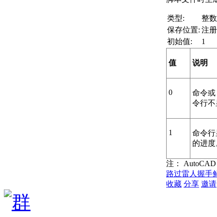
类型:
整数
保存位置:
注册
初始值:
1
值
说明
0
命令或 
令行不
1
命令行显
的进度
注：
AutoCAD
路过
雷人
握手
收藏
分享
邀请