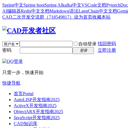
Spring中文
Spring boot
Spring AI
kafka中文
VSCode文档
Pytorch
Doc
AI编辑器
Redis中文文档
Markdown语法
LangChain中文文档
Gem
CAD二次开发交流群（718549817）
设为首页
收藏本站
找回密码
自动登录
密码
立即注册
登录
只需一步，快速开始
快捷导航
首页
Portal
AutoLISP开发指南2025
ActiveX开发指南2025
ObjectARX开发指南2025
JavaScript开发指南2025
CAD知识库