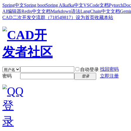
Spring中文
Spring boot
Spring AI
kafka中文
VSCode文档
Pytorch
Doc
AI编辑器
Redis中文文档
Markdown语法
LangChain中文文档
Gem
CAD二次开发交流群（718549817）
设为首页
收藏本站
找回密码
自动登录
密码
立即注册
登录