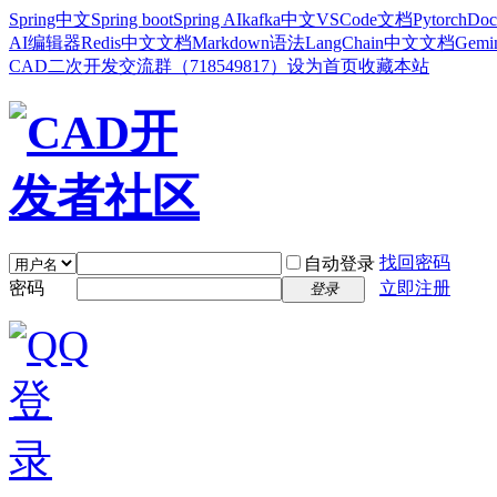
Spring中文
Spring boot
Spring AI
kafka中文
VSCode文档
Pytorch
Doc
AI编辑器
Redis中文文档
Markdown语法
LangChain中文文档
Gem
CAD二次开发交流群（718549817）
设为首页
收藏本站
找回密码
自动登录
密码
立即注册
登录