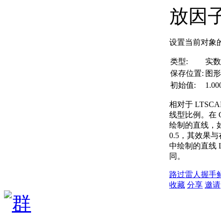
放因
设置当前对象
类型:
实数
保存位置:
图形
初始值:
1.00
相对于 LTSC
线型比例。在 CE
绘制的直线，如果
0.5，其效果与在
中绘制的直线 LT
同。
路过
雷人
握手
收藏
分享
邀请