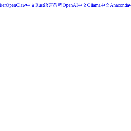
ker
OpenClaw中文
Rust语言教程
OpenAI中文
Ollama中文
Anacond