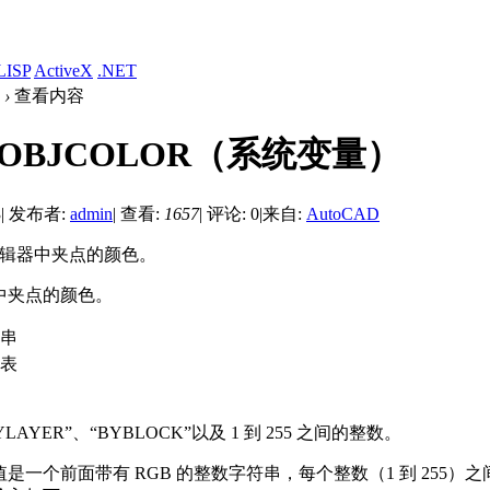
LISP
ActiveX
.NET
›
查看内容
POBJCOLOR（系统变量）
3
|
发布者:
admin
|
查看:
1657
|
评论: 0
|
来自:
AutoCAD
编辑器中夹点的颜色。
中夹点的颜色。
串
表
AYER”、“BYBLOCK”以及 1 到 255 之间的整数。
是一个前面带有 RGB 的整数字符串，每个整数（1 到 255）