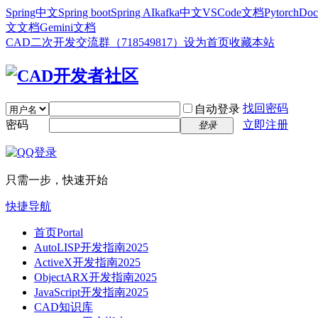
Spring中文
Spring boot
Spring AI
kafka中文
VSCode文档
Pytorch
Doc
文文档
Gemini文档
CAD二次开发交流群（718549817）
设为首页
收藏本站
找回密码
自动登录
密码
立即注册
登录
只需一步，快速开始
快捷导航
首页
Portal
AutoLISP开发指南2025
ActiveX开发指南2025
ObjectARX开发指南2025
JavaScript开发指南2025
CAD知识库