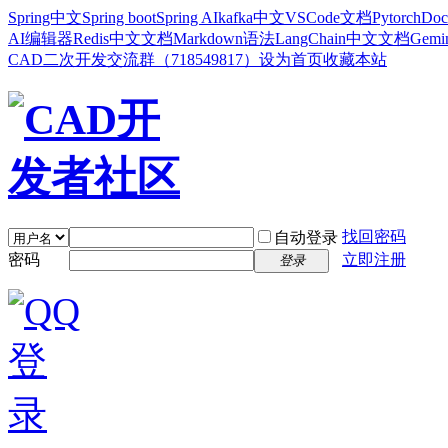
Spring中文
Spring boot
Spring AI
kafka中文
VSCode文档
Pytorch
Doc
AI编辑器
Redis中文文档
Markdown语法
LangChain中文文档
Gem
CAD二次开发交流群（718549817）
设为首页
收藏本站
找回密码
自动登录
密码
立即注册
登录