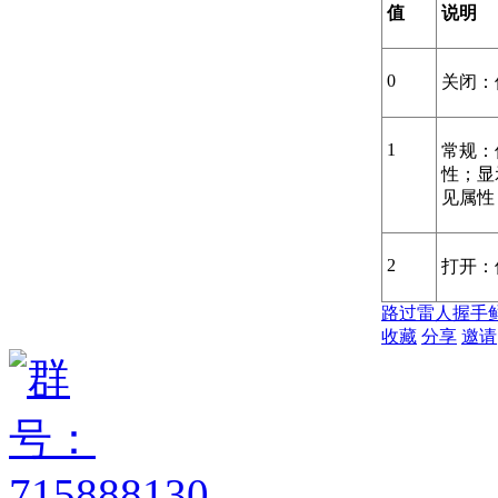
值
说明
0
关闭：
1
常规：
性；显
见属性
2
打开：
路过
雷人
握手
收藏
分享
邀请