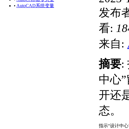
•
AutoCAD系统变量
发布者
看:
18
来自:
摘要
中心
开还
态。
指示“设计中