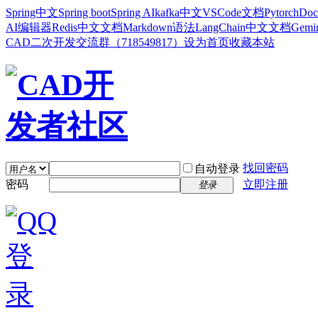
Spring中文
Spring boot
Spring AI
kafka中文
VSCode文档
Pytorch
Doc
AI编辑器
Redis中文文档
Markdown语法
LangChain中文文档
Gem
CAD二次开发交流群（718549817）
设为首页
收藏本站
找回密码
自动登录
密码
立即注册
登录