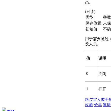
态。
(只读)
类型:
整数
保存位置:
未保
初始值:
不确
用于需要通过 A
发人员。
值
说明
0
关闭
1
打开
路过
雷人
握手
收藏
分享
邀请