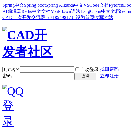
Spring中文
Spring boot
Spring AI
kafka中文
VSCode文档
Pytorch
Doc
AI编辑器
Redis中文文档
Markdown语法
LangChain中文文档
Gem
CAD二次开发交流群（718549817）
设为首页
收藏本站
找回密码
自动登录
密码
立即注册
登录