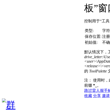
板”
控制用于“工具
类型:
字符
保存位置:
注册
初始值:
不确
默认情况下，
drive_letter:\Use
<user>\AppDat
<release>\<ver
的
ToolPalette
注：
使用时，
前缀
*_
。
路过
雷人
握手
收藏
分享
邀请