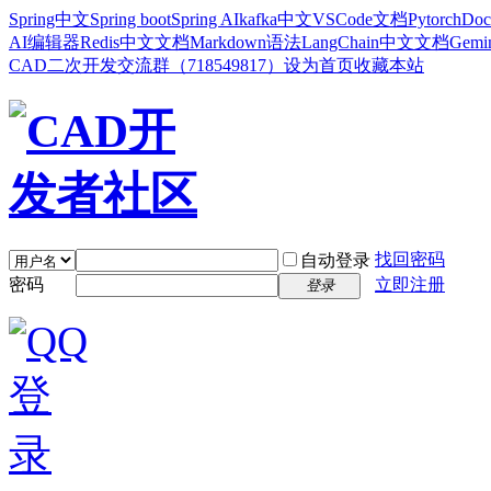
Spring中文
Spring boot
Spring AI
kafka中文
VSCode文档
Pytorch
Doc
AI编辑器
Redis中文文档
Markdown语法
LangChain中文文档
Gem
CAD二次开发交流群（718549817）
设为首页
收藏本站
找回密码
自动登录
密码
立即注册
登录