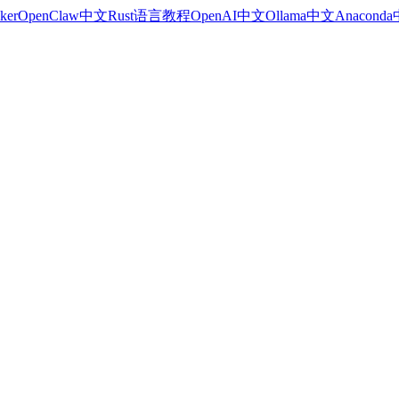
ker
OpenClaw中文
Rust语言教程
OpenAI中文
Ollama中文
Anacond