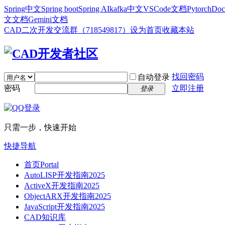
Spring中文
Spring boot
Spring AI
kafka中文
VSCode文档
Pytorch
Doc
文文档
Gemini文档
CAD二次开发交流群（718549817）
设为首页
收藏本站
找回密码
自动登录
密码
立即注册
登录
只需一步，快速开始
快捷导航
首页
Portal
AutoLISP开发指南2025
ActiveX开发指南2025
ObjectARX开发指南2025
JavaScript开发指南2025
CAD知识库