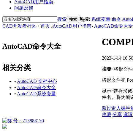
AutoCAD用户指南
问题反馈
搜索
热搜:
系统变量
命令
Auto
搜索
CAD开发者社区
›
首页
›
AutoCAD用户指南
›
AutoCAD命令大全
COMP
AutoCAD命令大全
2023-1-14 16:5
相关分类
摘要
: 将形文件
将形文件和 Pos
•
AutoCAD 文档中心
•
AutoCAD命令大全
显示“选择形或
•
AutoCAD系统变量
件名。将为编
路过
雷人
握手
收藏
分享
邀请