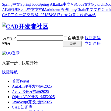
Spring中文
Spring boot
Spring AI
kafka中文
VSCode文档
Pytorch
Doc
AI编辑器
Redis中文文档
Markdown语法
LangChain中文文档
Gem
CAD二次开发交流群（718549817）
设为首页
收藏本站
找回密码
自动登录
密码
立即注册
登录
只需一步，快速开始
快捷导航
首页
Portal
AutoLISP开发指南2025
ActiveX开发指南2025
ObjectARX开发指南2025
JavaScript开发指南2025
CAD知识库