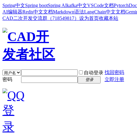
Spring中文
Spring boot
Spring AI
kafka中文
VSCode文档
Pytorch
Doc
AI编辑器
Redis中文文档
Markdown语法
LangChain中文文档
Gem
CAD二次开发交流群（718549817）
设为首页
收藏本站
找回密码
自动登录
密码
立即注册
登录