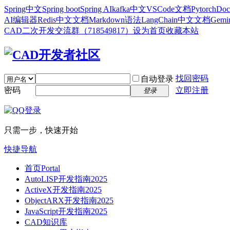
Spring中文
Spring boot
Spring AI
kafka中文
VSCode文档
Pytorch
Doc
AI编辑器
Redis中文文档
Markdown语法
LangChain中文文档
Gem
CAD二次开发交流群（718549817）
设为首页
收藏本站
找回密码
自动登录
密码
立即注册
登录
只需一步，快速开始
快捷导航
首页
Portal
AutoLISP开发指南2025
ActiveX开发指南2025
ObjectARX开发指南2025
JavaScript开发指南2025
CAD知识库