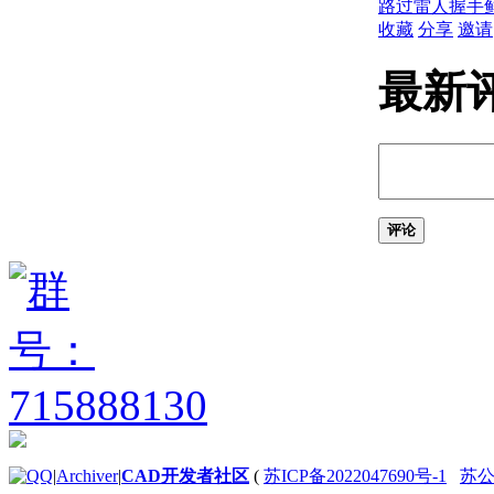
路过
雷人
握手
（.NET）
收藏
分享
邀请
在解决方案中使用多个
项目 （.NET）
最新
编辑现有项目或解决方案
（.NET）
向项目添加新项
（.NET）
将现有项导入项目
（.NET）
重命名项目 （.NET）
评论
添加和引用其他项目
（.NET）
设置 Microsoft Visual
Studio （.NET） 的选
项
编辑项目中的项
（.NET）
使用代码窗口
（.NET）
使用 Windows 窗
|
Archiver
|
CAD开发者社区
(
苏ICP备2022047690号-1
苏公网
体设计器