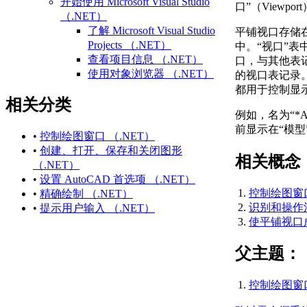
开始使用 Microsoft Visual Studio
口”（Viewpor
（.NET）
了解 Microsoft Visual Studio
平铺视口存储在“视
Projects （.NET）
中。“视口”
查看项目信息 （.NET）
口，与其他表
使用对象浏览器 （.NET）
的视口表记录
访问和搜索引用的库
都用于控制显
相关分类
练习：创建第一个项目
例如，名为“*A
（.NET）
前显示在“模型
相关 AutoCAD 命令和术语
•
控制绘图窗口 （.NET）
（.NET）
•
创建、打开、保存和关闭图形
相关概念
有关 Microsoft Visual Studio
（.NET）
（.NET） 的更多信息
•
设置 AutoCAD 首选项 （.NET）
定义项目中的组件 （.NET）
控制绘图窗口
•
精确绘制 （.NET）
每个文档数据
识别和操作活
•
提示用户输入 （.NET）
（.NET）
使平铺视口成
使用 Microsoft Visual Studio
Projects （.NET）
父主题：
创建新项目 （.NET）
打开现有项目或解决方
控制绘图窗口
案 （.NET）
保存项目或解决方案