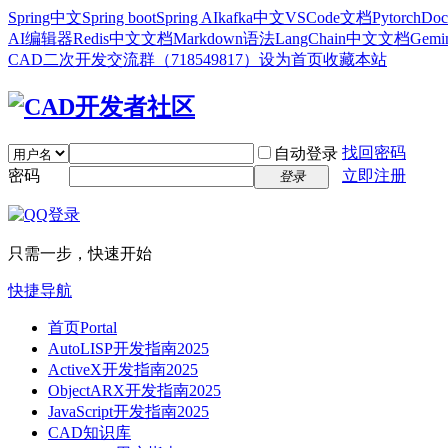
Spring中文
Spring boot
Spring AI
kafka中文
VSCode文档
Pytorch
Doc
AI编辑器
Redis中文文档
Markdown语法
LangChain中文文档
Gem
CAD二次开发交流群（718549817）
设为首页
收藏本站
找回密码
自动登录
密码
立即注册
登录
只需一步，快速开始
快捷导航
首页
Portal
AutoLISP开发指南2025
ActiveX开发指南2025
ObjectARX开发指南2025
JavaScript开发指南2025
CAD知识库