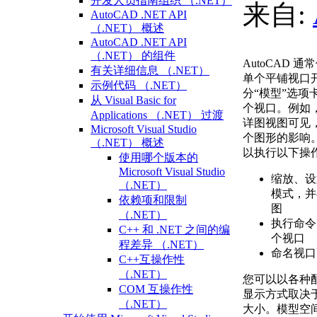
开发人员指南组织 （.NET）
来自:
AutoCAD .NET API
（.NET） 概述
AutoCAD .NET API
（.NET） 的组件
AutoCAD
有关详细信息 （.NET）
单个平铺视口
示例代码 （.NET）
分“模型”选
从 Visual Basic for
个视口。例如
Applications （.NET） 过渡
详图视图可见
Microsoft Visual Studio
个图形的影响
（.NET） 概述
以执行以下操
使用哪个版本的
Microsoft Visual Studio
缩放、设
（.NET）
模式，并
依赖项和限制
图
（.NET）
执行命令
C++ 和 .NET 之间的编
个视口
程差异 （.NET）
命名视口
C++互操作性
（.NET）
您可以以各种
COM 互操作性
显示方式取决
（.NET）
大小。模型空