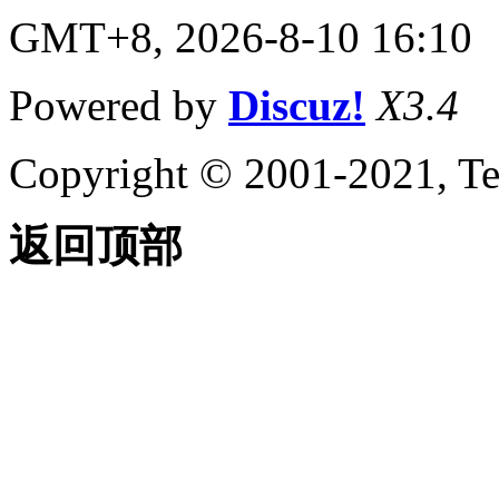
（.NET）
GMT+8, 2026-8-10 16:10
使用属性窗口
（.NET）
加载程序集 （.NET）
Powered by
Discuz!
X3.4
应用程序初始化和加载
时优化 （.NET）
练习：创建您的第一个项目
Copyright © 2001-2021, Te
（.NET）
练习：创建新项目
（.NET）
返回顶部
练习：引用 AutoCAD
.NET API FILES
（.NET）
练习：创建新命令
（.NET）
练习：设置项目的目标
框架 （.NET）
练习：生成和加载程序
集 （.NET）
AutoCAD .NET API （.NET） 的
基础知识
了解属性和方法 （.NET）