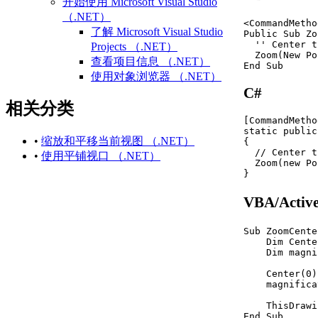
开始使用 Microsoft Visual Studio
（.NET）
<CommandMetho
了解 Microsoft Visual Studio
Public Sub Zo
  '' Center t
Projects （.NET）
  Zoom(New Po
查看项目信息 （.NET）
End Sub
使用对象浏览器 （.NET）
C#
访问和搜索引用的库
相关分类
练习：创建第一个项目
（.NET）
[CommandMetho
static public
相关 AutoCAD 命令和术语
•
缩放和平移当前视图 （.NET）
{

（.NET）
  // Center t
•
使用平铺视口 （.NET）
  Zoom(new Po
有关 Microsoft Visual Studio
}
（.NET） 的更多信息
定义项目中的组件 （.NET）
VBA/Act
每个文档数据
（.NET）
Sub ZoomCente
使用 Microsoft Visual Studio
    Dim Cente
    Dim magni
Projects （.NET）
创建新项目 （.NET）
    Center(0)
    magnifica
打开现有项目或解决方
案 （.NET）
    ThisDrawi
保存项目或解决方案
End Sub