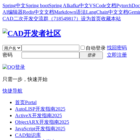
Spring中文
Spring boot
Spring AI
kafka中文
VSCode文档
Pytorch
Doc
AI编辑器
Redis中文文档
Markdown语法
LangChain中文文档
Gem
CAD二次开发交流群（718549817）
设为首页
收藏本站
找回密码
自动登录
密码
立即注册
登录
只需一步，快速开始
快捷导航
首页
Portal
AutoLISP开发指南2025
ActiveX开发指南2025
ObjectARX开发指南2025
JavaScript开发指南2025
CAD知识库