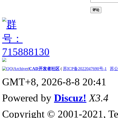
（.NET）
使用属性窗口
评论
（.NET）
加载程序集 （.NET）
应用程序初始化和加载
时优化 （.NET）
练习：创建您的第一个项目
（.NET）
练习：创建新项目
（.NET）
练习：引用 AutoCAD
.NET API FILES
（.NET）
|
Archiver
|
CAD开发者社区
(
苏ICP备2022047690号-1
苏公网
练习：创建新命令
GMT+8, 2026-8-8 20:41
（.NET）
练习：设置项目的目标
框架 （.NET）
Powered by
Discuz!
X3.4
练习：生成和加载程序
集 （.NET）
AutoCAD .NET API （.NET） 的
Copyright © 2001-2021, Te
基础知识
了解属性和方法 （.NET）