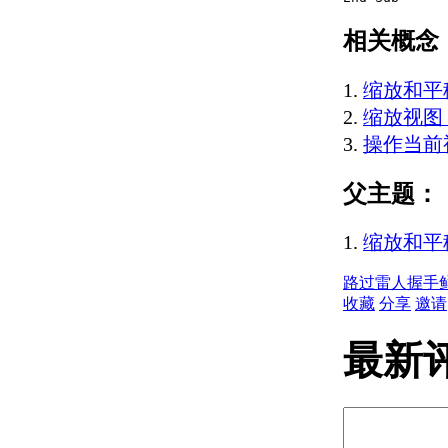
（.NET）
相关概念
在解决方案中使用多个
项目 （.NET）
编辑现有项目或解决方案
缩放和平移
（.NET）
缩放视图 
向项目添加新项
操作当前视
（.NET）
将现有项导入项目
（.NET）
父主题：
重命名项目 （.NET）
添加和引用其他项目
缩放和平移
（.NET）
设置 Microsoft Visual
路过
雷人
握手
Studio （.NET） 的选
收藏
分享
邀请
项
编辑项目中的项
最新
（.NET）
使用代码窗口
（.NET）
使用 Windows 窗
体设计器