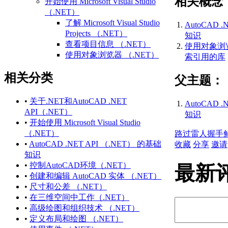
相关概念
开始使用 Microsoft Visual Studio
（.NET）
了解 Microsoft Visual Studio
AutoCAD .
Projects （.NET）
知识
查看项目信息 （.NET）
使用对象浏览
使用对象浏览器 （.NET）
索引用的库
访问和搜索引用的库
相关分类
练习：创建第一个项目
父主题：
（.NET）
相关 AutoCAD 命令和术语
•
关于.NET和AutoCAD .NET
AutoCAD .
（.NET）
API（.NET）
知识
有关 Microsoft Visual Studio
•
开始使用 Microsoft Visual Studio
（.NET） 的更多信息
（.NET）
路过
雷人
握手
定义项目中的组件 （.NET）
•
AutoCAD .NET API （.NET） 的基础
收藏
分享
邀请
每个文档数据
知识
（.NET）
•
控制AutoCAD环境（.NET）
最新
使用 Microsoft Visual Studio
•
创建和编辑 AutoCAD 实体 （.NET）
Projects （.NET）
•
尺寸和公差 （.NET）
创建新项目 （.NET）
•
在三维空间中工作（.NET）
打开现有项目或解决方
•
高级绘图和组织技术 （.NET）
案 （.NET）
•
定义布局和绘图 （.NET）
保存项目或解决方案