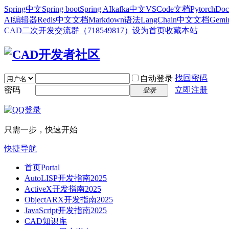
Spring中文
Spring boot
Spring AI
kafka中文
VSCode文档
Pytorch
Doc
AI编辑器
Redis中文文档
Markdown语法
LangChain中文文档
Gem
CAD二次开发交流群（718549817）
设为首页
收藏本站
找回密码
自动登录
密码
立即注册
登录
只需一步，快速开始
快捷导航
首页
Portal
AutoLISP开发指南2025
ActiveX开发指南2025
ObjectARX开发指南2025
JavaScript开发指南2025
CAD知识库