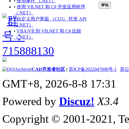
•
使用事件 （.NET）
（.NET）
评论
•
使用 VB.NET 和 C# 开发应用程序
在解决方案中使用多个
（.NET）
项目 （.NET）
•
自定义用户界面 （CUI） 托管 API
编辑现有项目或解决方案
（.NET）
（.NET）
•
VBA/VB 到 VB.NET 和 C# 比较
向项目添加新项
（.NET）
（.NET）
将现有项导入项目
（.NET）
重命名项目 （.NET）
添加和引用其他项目
|
Archiver
|
CAD开发者社区
(
苏ICP备2022047690号-1
苏公网
（.NET）
设置 Microsoft Visual
GMT+8, 2026-8-8 17:31
Studio （.NET） 的选
项
编辑项目中的项
Powered by
Discuz!
X3.4
（.NET）
使用代码窗口
（.NET）
Copyright © 2001-2021, Te
使用 Windows 窗
体设计器