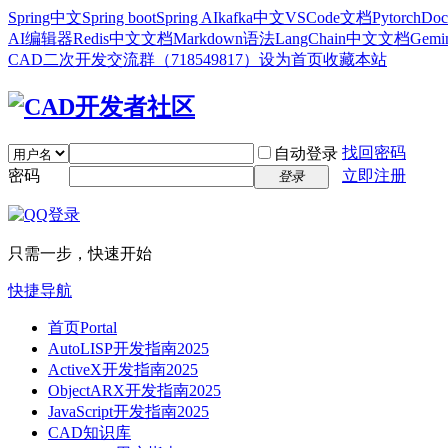
Spring中文
Spring boot
Spring AI
kafka中文
VSCode文档
Pytorch
Doc
AI编辑器
Redis中文文档
Markdown语法
LangChain中文文档
Gem
CAD二次开发交流群（718549817）
设为首页
收藏本站
找回密码
自动登录
密码
立即注册
登录
只需一步，快速开始
快捷导航
首页
Portal
AutoLISP开发指南2025
ActiveX开发指南2025
ObjectARX开发指南2025
JavaScript开发指南2025
CAD知识库