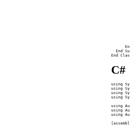
练习：创建新命令
        
（.NET）
        
练习：设置项目的目标
框架 （.NET）
        
        
练习：生成和加载程序
        
集 （.NET）
        
AutoCAD .NET API （.NET） 的
        
基础知识
      En
了解属性和方法 （.NET）
  End Sub
End Clas
进程外与进程内 （.NET）
了解 AutoCAD 对象层次结
C#
构 （.NET）
应用程序对象
（.NET）
using Sy
文档对象 （.NET）
using Sy
数据库对象 （.NET）
using Sy
using Sy
图形和非图形对象
（.NET）
using Au
using Au
集合对象 （.NET）
using Au
非本机图形和非图形对
象 （.NET）
[assembl
访问对象层次结构 （.NET）