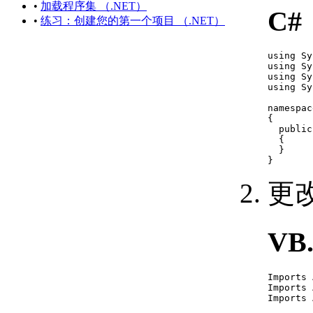
定义项目中的组件 （.NET）
•
加载程序集 （.NET）
C#
每个文档数据
•
练习：创建您的第一个项目 （.NET）
（.NET）
使用 Microsoft Visual Studio
using Sy
Projects （.NET）
using Sy
创建新项目 （.NET）
using Sy
using Sy
打开现有项目或解决方
案 （.NET）
namespac
保存项目或解决方案
{

  public
（.NET）
  {

在解决方案中使用多个
  }

}
项目 （.NET）
编辑现有项目或解决方案
更
（.NET）
向项目添加新项
（.NET）
VB
将现有项导入项目
（.NET）
重命名项目 （.NET）
Imports 
添加和引用其他项目
Imports 
（.NET）
Imports 
设置 Microsoft Visual