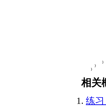
（.NET）
        
访问命令行 （.NET）
        
扩展 AutoCAD 用户界面
        
（.NET）
        
控制绘图窗口 （.NET）
        
放置文档窗口并调整其
        
大小 （.NET）
使用命名视图
        
        
（.NET）
        
更新文档窗口中的几何
        
图形 （.NET）
        
缩放和平移当前视图
        
（.NET）
      }

  }

操作当前视图
}
（.NET）
定义为窗口
相关
（.NET）
缩放视图
（.NET）
中心对象
练习：
（.NET）