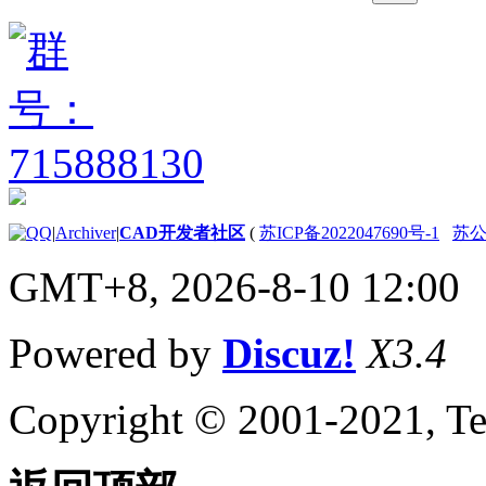
调整对齐和网格对齐方
式 （.NET）
使用正交模式
（.NET）
计算点和值 （.NET）
计算面积 （.NET）
计算定义的区域
（.NET）
提示用户输入 （.NET）
GetString Method
|
Archiver
|
CAD开发者社区
(
苏ICP备2022047690号-1
苏公网
（.NET）
GetPoint Method
GMT+8, 2026-8-10 12:00
（.NET）
获取关键字方法
（.NET）
Powered by
Discuz!
X3.4
控制用户输入
（.NET）
创建和编辑 AutoCAD 实体
Copyright © 2001-2021, Te
（.NET）
打开和关闭对象 （.NET）
使用 ObjectIds