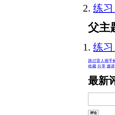
显示绘图范围和
练习
限制 （.NET）
使用平铺视口
（.NET）
标识和操作活动
父主
视区 （.NET）
使平铺视口成为
当前视口
练习
（.NET）
创建、打开、保存和关闭图
形 （.NET）
路过
雷人
握手
创建并打开图形
收藏
分享
邀请
（.NET）
保存并关闭图形
（.NET）
最新
不使用打开的文档
（.NET）
设置 AutoCAD 首选项
（.NET）
数据库首选项
（.NET）
评论
精确绘制 （.NET）