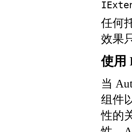
IExte
（.NET）
在解决方案中使用多个
项目 （.NET）
任何
编辑现有项目或解决方案
（.NET）
效果
向项目添加新项
（.NET）
将现有项导入项目
（.NET）
使用 E
重命名项目 （.NET）
添加和引用其他项目
（.NET）
设置 Microsoft Visual
当 A
Studio （.NET） 的选
项
组件以
编辑项目中的项
（.NET）
使用代码窗口
性的
（.NET）
使用 Windows 窗
性，A
体设计器