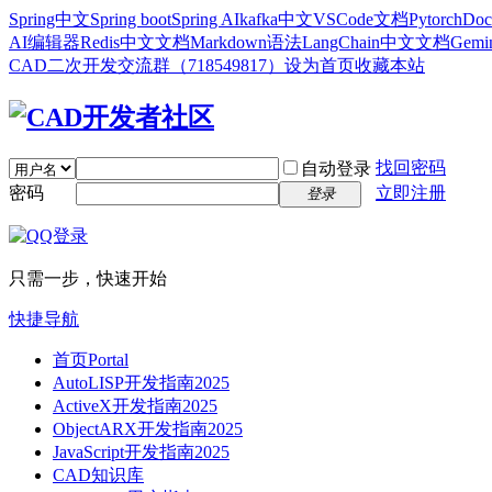
Spring中文
Spring boot
Spring AI
kafka中文
VSCode文档
Pytorch
Doc
AI编辑器
Redis中文文档
Markdown语法
LangChain中文文档
Gem
CAD二次开发交流群（718549817）
设为首页
收藏本站
找回密码
自动登录
密码
立即注册
登录
只需一步，快速开始
快捷导航
首页
Portal
AutoLISP开发指南2025
ActiveX开发指南2025
ObjectARX开发指南2025
JavaScript开发指南2025
CAD知识库