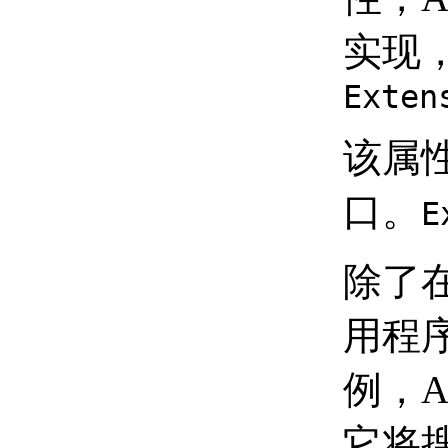
（.NET）
使用属性窗口
实现，
（.NET）
加载程序集 （.NET）
Exten
应用程序初始化和加载
时优化 （.NET）
练习：创建您的第一个项目
该属
（.NET）
练习：创建新项目
口。
（.NET）
E
练习：引用 AutoCAD
.NET API FILES
（.NET）
除了在
练习：创建新命令
（.NET）
练习：设置项目的目标
用程
框架 （.NET）
练习：生成和加载程序
例，A
集 （.NET）
AutoCAD .NET API （.NET） 的
基础知识
它将
了解属性和方法 （.NET）