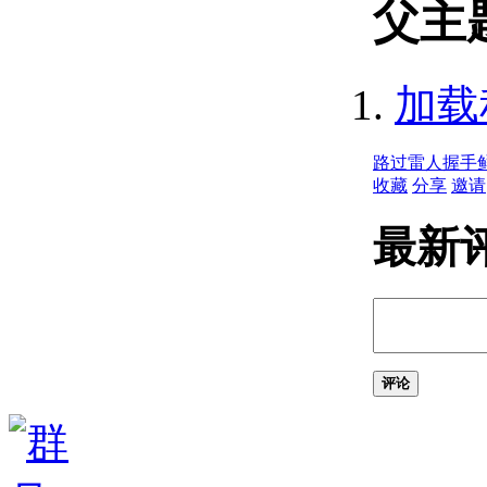
（.NET）
父主
关于使用动态语言运行
时 （.NET）
将事务与事务管理器
加载
（.NET） 一起使用
使用事务访问和
创建对象
（.NET）
路过
雷人
握手
提交和回滚更改
收藏
分享
邀请
（.NET）
释放对象
最新
（.NET）
嵌套事务
（.NET）
创建对象 （.NET）
确定父对象 （.NET）
创建弯曲对象
评论
（.NET）
创建实心填充区域
（.NET）
创建点对象 （.NET）
创建行 （.NET）