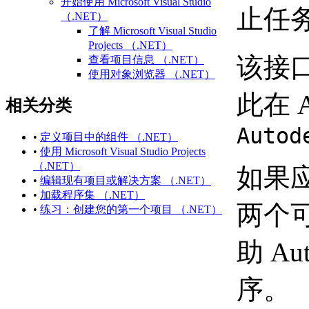
开始使用 Microsoft Visual Studio
止任
（.NET）
了解 Microsoft Visual Studio
Projects （.NET）
该接
查看项目信息 （.NET）
使用对象浏览器 （.NET）
访问和搜索引用的库
此在 
相关分类
练习：创建第一个项目
（.NET）
Autod
相关 AutoCAD 命令和术语
•
定义项目中的组件 （.NET）
（.NET）
•
使用 Microsoft Visual Studio Projects
有关 Microsoft Visual Studio
（.NET）
如果
（.NET） 的更多信息
•
编辑现有项目或解决方案 （.NET）
定义项目中的组件 （.NET）
•
加载程序集 （.NET）
每个文档数据
两个
•
练习：创建您的第一个项目 （.NET）
（.NET）
使用 Microsoft Visual Studio
助 A
Projects （.NET）
创建新项目 （.NET）
打开现有项目或解决方
序。
案 （.NET）
保存项目或解决方案