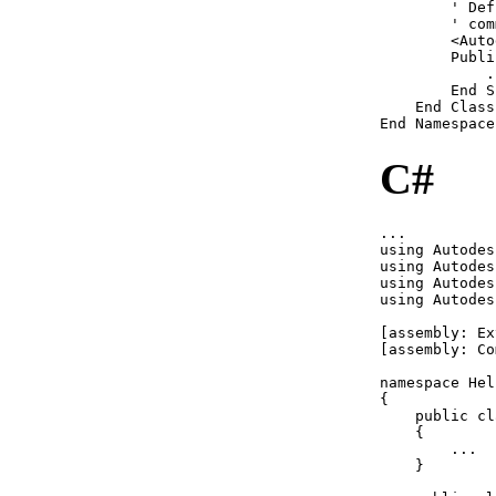
        ' Def
创建、打开、保存和关闭图
        ' com
        <Auto
形 （.NET）
        Publi
创建并打开图形
            ..
        End Su
（.NET）
    End Class

保存并关闭图形
End Namespace
（.NET）
不使用打开的文档
C#
（.NET）
设置 AutoCAD 首选项
（.NET）
...

using Autodes
数据库首选项
using Autodes
（.NET）
using Autodes
using Autodes
精确绘制 （.NET）
调整对齐和网格对齐方
[assembly: Ex
式 （.NET）
[assembly: Co
使用正交模式
namespace Hel
（.NET）
{

    public cl
计算点和值 （.NET）
    {

计算面积 （.NET）
        ...

计算定义的区域
    }

（.NET）