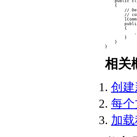
    public cl
提示用户输入 （.NET）
    {

GetString Method
        // De
        // co
（.NET）
        [Comm
GetPoint Method
        publi
（.NET）
        {

            ..
获取关键字方法
        }

（.NET）
    }

}
控制用户输入
（.NET）
相关
创建和编辑 AutoCAD 实体
（.NET）
打开和关闭对象 （.NET）
使用 ObjectIds
创建
（.NET）
将事务与事务管理器
（.NET） 配合使用事
每个
务
在没有事务管理器
加载
（.NET） 的情况下打
开和关闭对象
升级和降级打开的对象