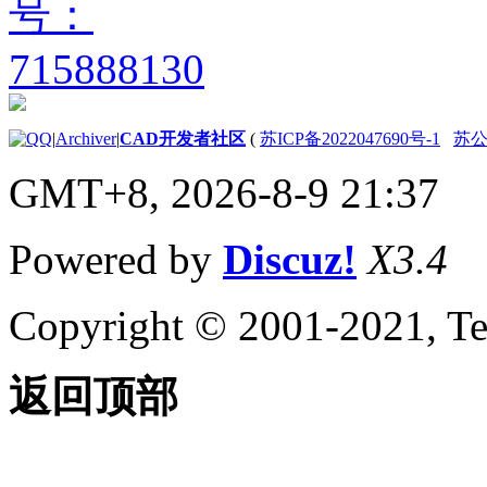
创建线条对象
（.NET）
创建折线对象
（.NET）
创建曲线对象
（.NET）
|
Archiver
|
CAD开发者社区
(
苏ICP备2022047690号-1
苏公网
创建圆形对象
（.NET）
GMT+8, 2026-8-9 21:37
创建弧形对象
（.NET）
创建样条对象
Powered by
Discuz!
X3.4
（.NET）
使用区域 （.NET）
Copyright © 2001-2021, Te
创建区域
（.NET）
创建复合区域
（.NET）
返回顶部
创建图案填充
（.NET）
创建图案填充对
象 （.NET）