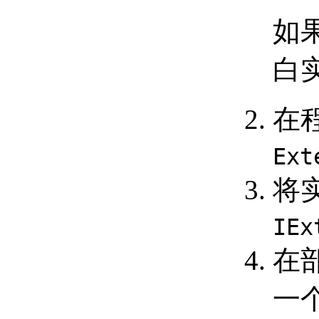
循环访问集合对象
如
（.NET）
擦除集合对象的成员
（.NET）
白
定义命令和 AutoLISP 函数
（.NET）
命令定义 （.NET）
在
AutoLISP 函数定义
（.NET）
控制AutoCAD环境（.NET）
Ext
控制应用程序窗口 （.NET）
锁定和解锁文档 （.NET）
将
设置和返回系统变量
（.NET）
访问命令行 （.NET）
IEx
扩展 AutoCAD 用户界面
（.NET）
在
控制绘图窗口 （.NET）
放置文档窗口并调整其
一
大小 （.NET）
使用命名视图