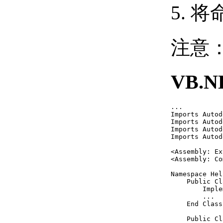
（.NET）
将
更新文档窗口中的几何
图形 （.NET）
缩放和平移当前视图
注意
（.NET）
操作当前视图
（.NET）
VB.N
定义为窗口
（.NET）
缩放视图
...

（.NET）
Imports Autod
中心对象
Imports Autod
（.NET）
Imports Autod
Imports Autod
显示绘图范围和
限制 （.NET）
<Assembly: Ex
<Assembly: Co
使用平铺视口
（.NET）
Namespace Hel
标识和操作活动
    Public Cl
        Imple
视区 （.NET）
        ...

使平铺视口成为
    End Class

当前视口
    Public Cl
（.NET）