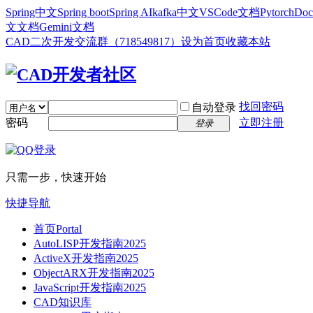
Spring中文
Spring boot
Spring AI
kafka中文
VSCode文档
Pytorch
Doc
文文档
Gemini文档
CAD二次开发交流群（718549817）
设为首页
收藏本站
找回密码
自动登录
密码
立即注册
登录
只需一步，快速开始
快捷导航
首页
Portal
AutoLISP开发指南2025
ActiveX开发指南2025
ObjectARX开发指南2025
JavaScript开发指南2025
CAD知识库