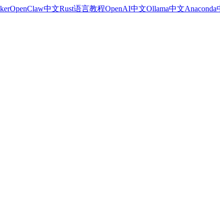
ker
OpenClaw中文
Rust语言教程
OpenAI中文
Ollama中文
Anacond