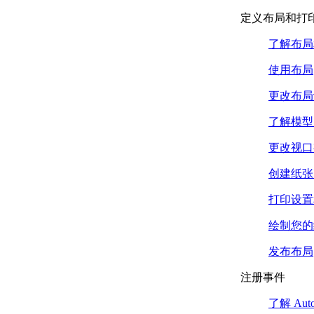
GetString Method
定义布局和打印
（.NET）
GetPoint Method
了解布局
（.NET）
获取关键字方法
使用布局
（.NET）
控制用户输入
更改布局
（.NET）
了解模型
创建和编辑 AutoCAD 实体
（.NET）
更改视口
打开和关闭对象 （.NET）
使用 ObjectIds
创建纸张
（.NET）
将事务与事务管理器
打印设置
（.NET） 配合使用事
绘制您的
务
在没有事务管理器
发布布局
（.NET） 的情况下打
开和关闭对象
注册事件
升级和降级打开的对象
（.NET）
了解 Aut