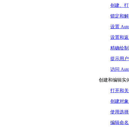
（.NET）
创建、打
擦除集合对象的成员
（.NET）
锁定和解
定义命令和 AutoLISP 函数
设置 Au
（.NET）
命令定义 （.NET）
设置和返
AutoLISP 函数定义
（.NET）
精确绘制
控制AutoCAD环境（.NET）
控制应用程序窗口 （.NET）
提示用户
锁定和解锁文档 （.NET）
访问 Au
设置和返回系统变量
（.NET）
创建和编辑实
访问命令行 （.NET）
扩展 AutoCAD 用户界面
打开和关
（.NET）
控制绘图窗口 （.NET）
创建对象
放置文档窗口并调整其
使用选择
大小 （.NET）
使用命名视图
编辑命名
（.NET）