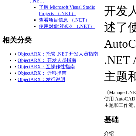
（.NET）
开发
了解 Microsoft Visual Studio
Projects （.NET）
查看项目信息 （.NET）
述了
使用对象浏览器 （.NET）
访问和搜索引用的库
相关分类
练习：创建第一个项目
Auto
（.NET）
相关 AutoCAD 命令和术语
•
ObjectARX：托管 .NET 开发人员指南
.NET
（.NET）
•
ObjectARX： 开发人员指南
有关 Microsoft Visual Studio
•
ObjectARX：互操作性指南
（.NET） 的更多信息
主题
•
ObjectARX： 迁移指南
定义项目中的组件 （.NET）
•
ObjectARX：发行说明
每个文档数据
（.NET）
《Managed .
使用 Microsoft Visual Studio
使用 AutoCAD 
Projects （.NET）
主题和工作流
创建新项目 （.NET）
打开现有项目或解决方
基础
案 （.NET）
保存项目或解决方案
介绍
（.NET）