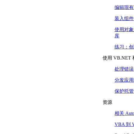
使用属性窗口
编辑现有
（.NET）
加载程序集 （.NET）
装入组件
应用程序初始化和加载
时优化 （.NET）
使用对象
练习：创建您的第一个项目
库
（.NET）
练习：创
练习：创建新项目
（.NET）
使用 VB.NET
练习：引用 AutoCAD
.NET API FILES
处理错误
（.NET）
练习：创建新命令
分发应用
（.NET）
练习：设置项目的目标
保护托管 
框架 （.NET）
资源
练习：生成和加载程序
集 （.NET）
相关 Au
AutoCAD .NET API （.NET） 的
基础知识
VBA 到 
了解属性和方法 （.NET）
进程外与进程内 （.NET）