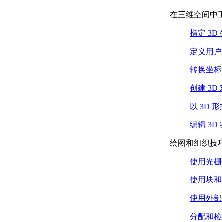
形 （.NET）
在三维空间中
创建并打开图形
（.NET）
指定 3D
保存并关闭图形
定义用户
（.NET）
不使用打开的文档
转换坐标
（.NET）
设置 AutoCAD 首选项
创建 3D
（.NET）
数据库首选项
以 3D 
（.NET）
精确绘制 （.NET）
编辑 3D
调整对齐和网格对齐方
绘图和组织技
式 （.NET）
使用正交模式
使用光栅
（.NET）
计算点和值 （.NET）
使用块和
计算面积 （.NET）
计算定义的区域
使用外部
（.NET）
分配和检
提示用户输入 （.NET）