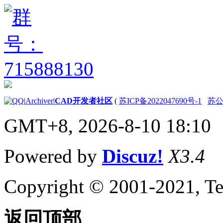
（.NET）
分配填充图案类
型和名称
（.NET）
定义图案填充边
界 （.NET）
使用选择集 （.NET）
获取选择优先选择集
（.NET）
在绘图区域中选择对象
|
Archiver
|
CAD开发者社区
(
苏ICP备2022047690号-1
苏公网
（.NET）
选择集关键字
GMT+8, 2026-8-10 18:10
（.NET）
添加到或合并多个选择
Powered by
Discuz!
X3.4
集 （.NET）
定义选择筛选器的规则
（.NET）
Copyright © 2001-2021, Te
从选择集中移除对象
（.NET）
使用选择筛选器
返回顶部
定义选择集规则