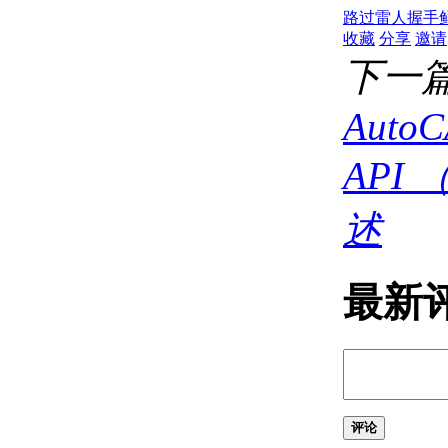
（.NET）
路过
雷人
握手
创建折线对象
收藏
分享
邀请
（.NET）
下一
创建曲线对象
（.NET）
AutoC
创建圆形对象
（.NET）
创建弧形对象
API 
（.NET）
创建样条对象
述
（.NET）
使用区域 （.NET）
创建区域
（.NET）
最新
创建复合区域
（.NET）
创建图案填充
（.NET）
创建图案填充对
象 （.NET）
评论
关联图案填充