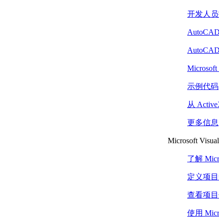
在解决方案中使用多个
开发人员
项目 （.NET）
编辑现有项目或解决方案
AutoCAD
（.NET）
向项目添加新项
AutoCA
（.NET）
Microsoft
将现有项导入项目
（.NET）
示例代码
重命名项目 （.NET）
添加和引用其他项目
从 Acti
（.NET）
设置 Microsoft Visual
更多信息
Studio （.NET） 的选
Microsoft Visu
项
编辑项目中的项
了解 Micro
（.NET）
使用代码窗口
定义项目
（.NET）
使用 Windows 窗
查看项目
体设计器
使用 Micro
（.NET）