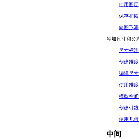
更新文档窗口中的几何
使用图层
图形 （.NET）
缩放和平移当前视图
保存和恢
（.NET）
向图形添
操作当前视图
（.NET）
添加尺寸和公
定义为窗口
（.NET）
尺寸标注
缩放视图
（.NET）
创建维度
中心对象
编辑尺寸
（.NET）
显示绘图范围和
使用维度
限制 （.NET）
使用平铺视口
模型空间
（.NET）
标识和操作活动
创建引线
视区 （.NET）
使平铺视口成为
使用几何
当前视口
（.NET）
中间
创建、打开、保存和关闭图