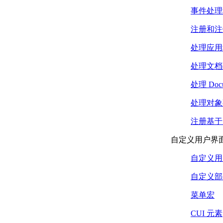
关于使用动态语言运行
时 （.NET）
事件处理
将事务与事务管理器
注册和注
（.NET） 一起使用
使用事务访问和
处理应用
创建对象
（.NET）
处理文档
提交和回滚更改
（.NET）
处理 Docu
释放对象
处理对象
（.NET）
嵌套事务
注册基于
（.NET）
创建对象 （.NET）
自定义用户界
确定父对象 （.NET）
创建弯曲对象
自定义用户
（.NET）
自定义部
创建实心填充区域
（.NET）
菜单宏
创建点对象 （.NET）
创建行 （.NET）
CUI 元素
创建线条对象