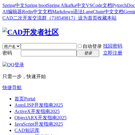
Spring中文
Spring boot
Spring AI
kafka中文
VSCode文档
Pytorch
Doc
AI编辑器
Redis中文文档
Markdown语法
LangChain中文文档
Gem
CAD二次开发交流群（718549817）
设为首页
收藏本站
找回密码
自动登录
密码
立即注册
登录
只需一步，快速开始
快捷导航
首页
Portal
AutoLISP开发指南2025
ActiveX开发指南2025
ObjectARX开发指南2025
JavaScript开发指南2025
CAD知识库