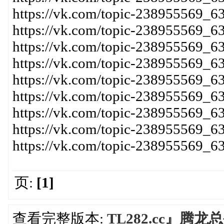
https://vk.com/topic-238955569_6
https://vk.com/topic-238955569_6
https://vk.com/topic-238955569_6
https://vk.com/topic-238955569_6
https://vk.com/topic-238955569_6
https://vk.com/topic-238955569_6
https://vk.com/topic-238955569_6
https://vk.com/topic-238955569_6
https://vk.com/topic-238955569_6
页:
[1]
查看完整版本:
TL282.cc』