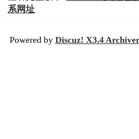
系网址
Powered by
Discuz! X3.4 Archive