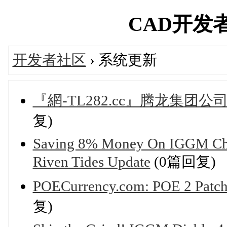
CAD开发者社
开发者社区
› 系统更新
『網-TL282.cc』腾龙集团
复)
Saving 8% Money On IGGM Chea
Riven Tides Update
(0篇回复)
POECurrency.com: POE 2 Patch
复)